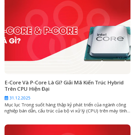
E-Core Và P-Core Là Gì? Giải Mã Kiến Trúc Hybrid
Trên CPU Hiện Đại
31.12.2025
Mục lục Trong suốt hàng thập kỷ phát triển của ngành công
nghiệp bán dẫn, cấu trúc của bộ vi xử lý (CPU) trên máy tính
cá nhân luôn đi theo một lối mòn: kiến trúc đồng nhất
(Homogeneous). Ở đó, mọi nhân trong một con chip đều
được đúc từ một khuôn mẫu, có...