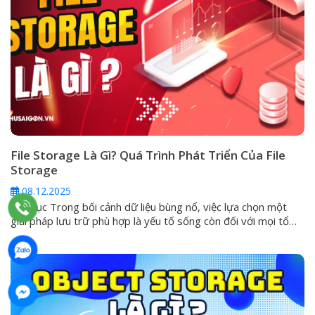
File Storage Là Gì? Quá Trình Phát Triển Của File
Storage
08.12.2025
Mục lục Trong bối cảnh dữ liệu bùng nổ, việc lựa chọn một
giải pháp lưu trữ phù hợp là yếu tố sống còn đối với mọi tổ
chức. Trong số các hình thức phổ biến, File Storage (Lưu trữ
tệp tin) được xem là giải pháp quen thuộc và trực quan nhất.
Tuy nhiên,...