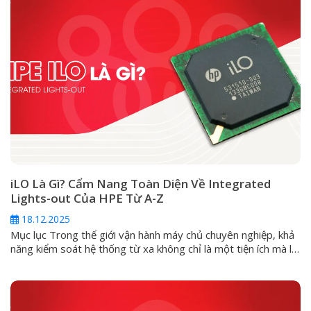
iLO Là Gì? Cẩm Nang Toàn Diện Về Integrated
Lights-out Của HPE Từ A-Z
18.12.2025
Mục lục Trong thế giới vận hành máy chủ chuyên nghiệp, khả
năng kiểm soát hệ thống từ xa không chỉ là một tiện ích mà là
một yêu cầu sống còn. Đối với các dòng máy chủ HPE
ProLiant, giải pháp cốt lõi cho vấn đề này chính là Integrated
Lights-Out (iLO). Vậy iLO...