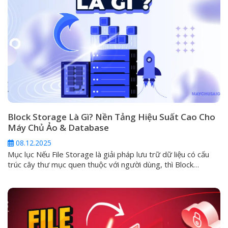
Block Storage Là Gì? Nền Tảng Hiệu Suất Cao Cho
Máy Chủ Ảo & Database
08.12.2025
Mục lục Nếu File Storage là giải pháp lưu trữ dữ liệu có cấu
trúc cây thư mục quen thuộc với người dùng, thì Block
Storage chính là phương pháp lưu trữ tối ưu hiệu suất, được
thiết kế để vận hành các ứng dụng quan trọng, đòi hỏi tốc độ
I/O (Input/Output) cực cao...