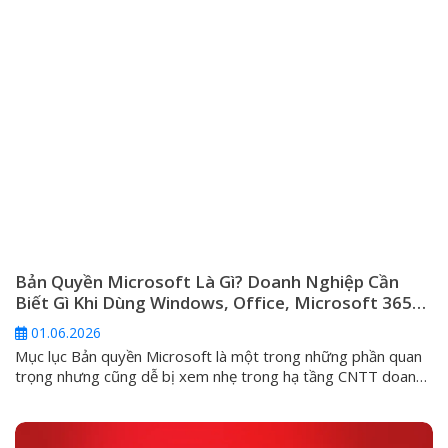
Bản Quyền Microsoft Là Gì? Doanh Nghiệp Cần
Biết Gì Khi Dùng Windows, Office, Microsoft 365
Và Windows Server
01.06.2026
Mục lục Bản quyền Microsoft là một trong những phần quan
trọng nhưng cũng dễ bị xem nhẹ trong hạ tầng CNTT doanh
nghiệp. Nhiều đơn vị chỉ quan tâm máy tính đã kích hoạt
Windows hay chưa, Office có mở được Word, Excel hay
không, hoặc server có chạy được phần mềm nội bộ...