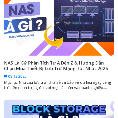
NAS Là Gì? Phân Tích Từ A Đến Z & Hướng Dẫn
Chọn Mua Thiết Bị Lưu Trữ Mạng Tốt Nhất 2026
08.12.2025
Mục lục Nhu cầu lưu trữ, chia sẻ và bảo vệ dữ liệu ngày càng
trở nên quan trọng đối với mọi cá nhân và doanh nghiệp.
Trong kỷ nguyên mà các ổ cứng ngoài (DAS) và dịch vụ đám
mây công cộng không còn đáp ứng đủ tiêu chí về an toàn và
khả...