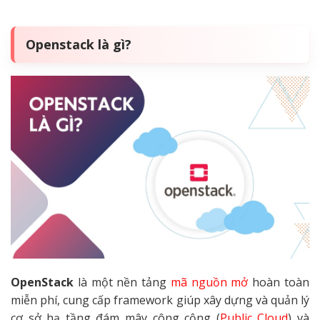
Openstack là gì?
OpenStack
là một nền tảng
mã nguồn mở
hoàn toàn
miễn phí, cung cấp framework giúp xây dựng và quản lý
cơ sở hạ tầng đám mây công cộng (
Public Cloud
) và