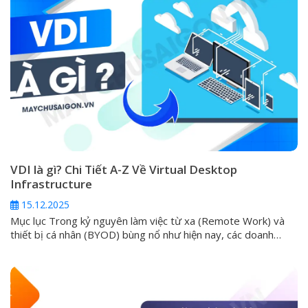
VDI là gì? Chi Tiết A-Z Về Virtual Desktop
Infrastructure
15.12.2025
Mục lục Trong kỷ nguyên làm việc từ xa (Remote Work) và
thiết bị cá nhân (BYOD) bùng nổ như hiện nay, các doanh
nghiệp luôn phải đối mặt với một thách thức lớn: làm thế nào
để cung cấp môi trường làm việc an toàn, đồng nhất và hiệu
suất cao cho mọi nhân...