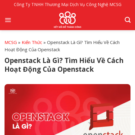
Bỏ
Công Ty TNHH Thương Mại Dịch Vụ Công Nghệ MCSG
qua
nội
dung
MCSG
»
Kiến Thức
»
Openstack Là Gì? Tìm Hiểu Về Cách
Hoạt Động Của Openstack
Openstack Là Gì? Tìm Hiểu Về Cách
Hoạt Động Của Openstack