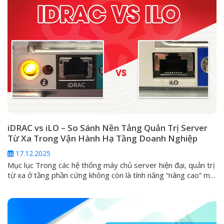
iDRAC vs iLO – So Sánh Nền Tảng Quản Trị Server
Từ Xa Trong Vận Hành Hạ Tầng Doanh Nghiệp
17.12.2025
Mục lục Trong các hệ thống máy chủ server hiện đại, quản trị
từ xa ở tầng phần cứng không còn là tính năng “nâng cao” mà
đã trở thành yêu cầu tiêu chuẩn. Khi server gặp sự cố nghiêm
trọng như không boot được, lỗi hệ điều hành, hỏng RAID hoặc
cần can thiệp...