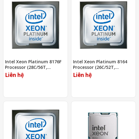
Intel Xeon Platinum 8176F
Intel Xeon Platinum 8164
Processor (28C/56T,
Processor (26C/52T,
2.10Ghz, 38.5MB)
2.00Ghz, 35.75MB)
Liên hệ
Liên hệ