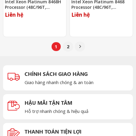
Intel Xeon Platinum 8468H
Intel Xeon Platinum 8468
Processor (48C/96T,
Processor (48C/96T,
2.10Ghz, 105MB)
2.10Ghz, 105MB)
Liên hệ
Liên hệ
1
2
CHÍNH SÁCH GIAO HÀNG
Giao hàng nhanh chóng & an toàn
HẬU MÃI TẬN TÂM
Hỗ trợ nhanh chóng & hiệu quả
THANH TOÁN TIỆN LỢI