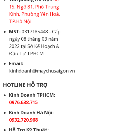
15, Ngõ 81, Phố Trung
Kính, Phường Yên Hoà,
TP.Hà Nội
MST:
0317185448 - Cấp
ngày 08 tháng 03 năm
2022 tại Sở Kế Hoạch &
Đầu Tư TPHCM
Email:
kinhdoanh@maychusaigon.vn
HOTLINE HỖ TRỢ
Kinh Doanh TPHCM:
0976.638.715
Kinh Doanh Hà Nội:
0932.720.968
Hỗ Trợ Kỹ Thuật: