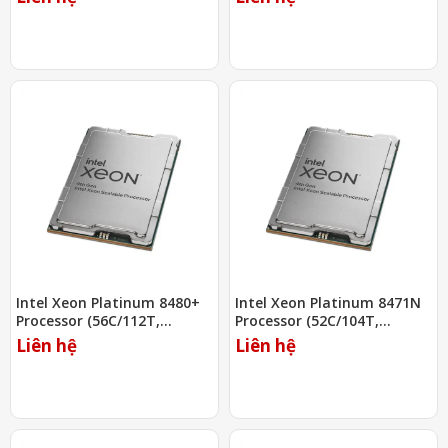
Intel Xeon Platinum 8480+
Intel Xeon Platinum 8471N
Processor (56C/112T,
Processor (52C/104T,
2.00Ghz, 105MB)
1.80Ghz, 97.5MB)
Liên hệ
Liên hệ