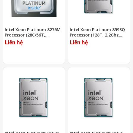
Intel Xeon Platinum 8276M
Intel Xeon Platinum 8593Q
Processor (28C/56T,
Processor (128T, 2.2Ghz,
2.20Ghz, 38.5MB)
320MB)
Liên hệ
Liên hệ