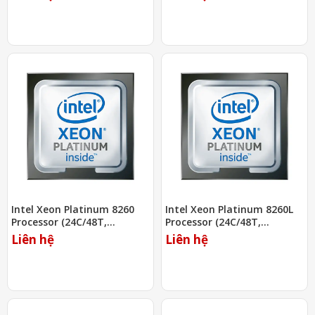
Intel Xeon Platinum 8260
Intel Xeon Platinum 8260L
Processor (24C/48T,
Processor (24C/48T,
2.40Ghz, 35.75MB)
2.40Ghz, 35.75MB)
Liên hệ
Liên hệ