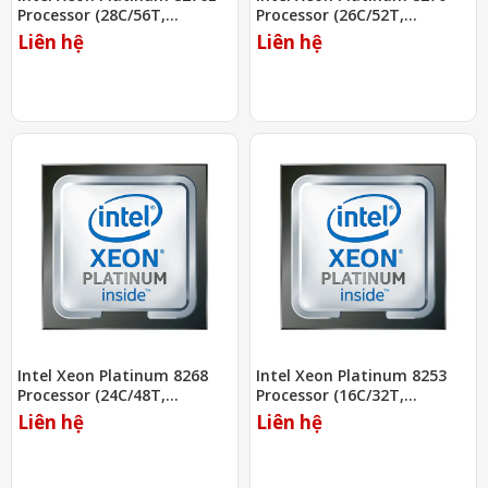
Processor (28C/56T,
Processor (26C/52T,
2.20Ghz, 38.5MB)
2.70Ghz, 35.75MB)
Liên hệ
Liên hệ
Intel Xeon Platinum 8268
Intel Xeon Platinum 8253
Processor (24C/48T,
Processor (16C/32T,
2.90Ghz, 35.75MB)
2.20Ghz, 22MB)
Liên hệ
Liên hệ