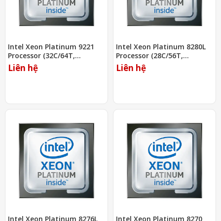
Intel Xeon Platinum 9221
Intel Xeon Platinum 8280L
Processor (32C/64T,
Processor (28C/56T,
2.30Ghz, 71.5MB)
2.70Ghz, 38.5MB)
Liên hệ
Liên hệ
Intel Xeon Platinum 8276L
Intel Xeon Platinum 8270