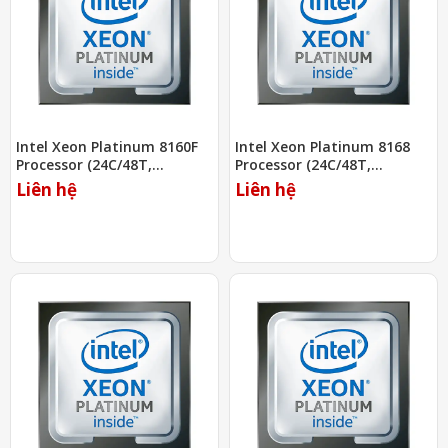
Intel Xeon Platinum 8160F
Intel Xeon Platinum 8168
Processor (24C/48T,
Processor (24C/48T,
2.10Ghz, 33MB)
2.70Ghz, 33MB)
Liên hệ
Liên hệ