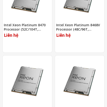
Intel Xeon Platinum 8470
Intel Xeon Platinum 8468V
Processor (52C/104T,
Processor (48C/96T,
2.00Ghz, 105MB)
2.40Ghz, 97.5MB)
Liên hệ
Liên hệ