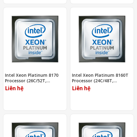
Intel Xeon Platinum 8170
Intel Xeon Platinum 8160T
Processor (26C/52T,
Processor (24C/48T,
2.10Ghz, 35.75MB)
2.10Ghz, 33MB)
Liên hệ
Liên hệ