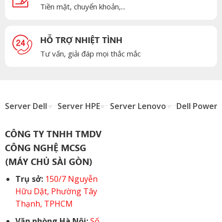
Tiền mặt, chuyển khoản,...
HỖ TRỢ NHIỆT TÌNH
Tư vấn, giải đáp mọi thắc mắc
Server Dell
Server HPE
Server Lenovo
Dell Power
CÔNG TY TNHH TMDV
CÔNG NGHỆ MCSG
(MÁY CHỦ SÀI GÒN)
Trụ sở:
150/7 Nguyễn
Hữu Dật, Phường Tây
Thạnh, TPHCM
Văn phòng Hà Nội:
Số