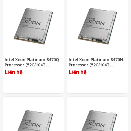
Intel Xeon Platinum 8470Q
Intel Xeon Platinum 8470N
Processor (52C/104T,
Processor (52C/104T,
2.10Ghz, 105MB)
1.70Ghz, 97.5MB)
Liên hệ
Liên hệ