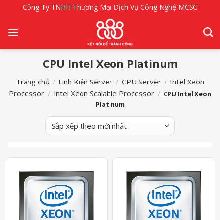
Bỏ
Công Ty TNHH Thương Mại Dịch Vụ Công Nghệ MCSG
qua
nội
dung
CPU Intel Xeon Platinum
Trang chủ
Linh Kiện Server
CPU Server
Intel Xeon
/
/
/
Processor
Intel Xeon Scalable Processor
/
/
CPU Intel Xeon
Platinum