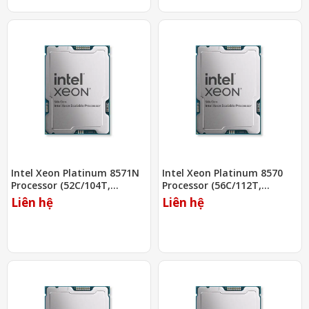
Intel Xeon Platinum 8571N
Intel Xeon Platinum 8570
Processor (52C/104T,
Processor (56C/112T,
2.4Ghz, 300MB)
2.1Ghz, 300MB)
Liên hệ
Liên hệ