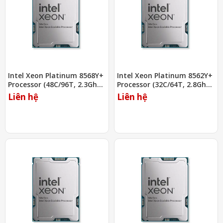
Intel Xeon Platinum 8568Y+
Intel Xeon Platinum 8562Y+
Processor (48C/96T, 2.3Ghz,
Processor (32C/64T, 2.8Ghz,
300MB)
60MB)
Liên hệ
Liên hệ