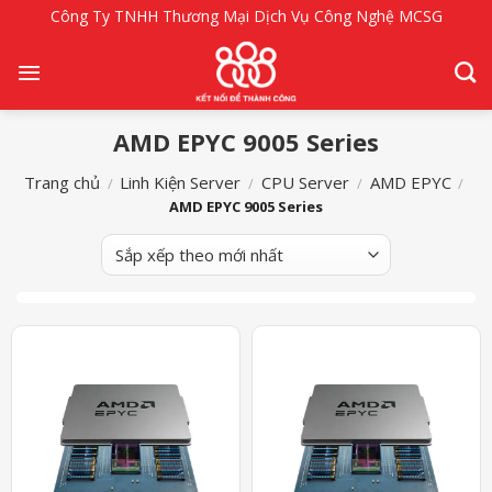
Bỏ
Công Ty TNHH Thương Mại Dịch Vụ Công Nghệ MCSG
qua
nội
dung
AMD EPYC 9005 Series
Trang chủ
Linh Kiện Server
CPU Server
AMD EPYC
/
/
/
/
AMD EPYC 9005 Series