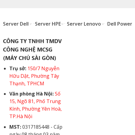
Server Dell
Server HPE
Server Lenovo
Dell Power
CÔNG TY TNHH TMDV
CÔNG NGHỆ MCSG
(MÁY CHỦ SÀI GÒN)
Trụ sở:
150/7 Nguyễn
Hữu Dật, Phường Tây
Thạnh, TPHCM
Văn phòng Hà Nội:
Số
15, Ngõ 81, Phố Trung
Kính, Phường Yên Hoà,
TP.Hà Nội
MST:
0317185448 - Cấp
ngày 08 tháng 03 năm