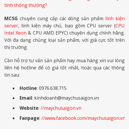
tính thông thường?
MCSG
chuyên cung cấp các dòng sản phẩm
linh kiện
server
, linh kiện máy chủ, bao gồm CPU server (
CPU
Intel Xeon
& CPU AMD EPYC) chuyên dụng chính hãng.
Với đa dạng chủng loại sản phẩm, với giá cực tốt trên
thị trường.
Cần hỗ trợ tư vấn sản phẩm hay mua hàng xin vui lòng
liên hệ hotline để có giá tốt nhất, hoặc qua các thông
tin sau:
Hotline
: 0976.638.715
Email
: kinhdoanh@maychusaigon.vn
Website
:
//maychusaigon.vn
Fanpage
:
//www.facebook.com/maychusaigon.vn