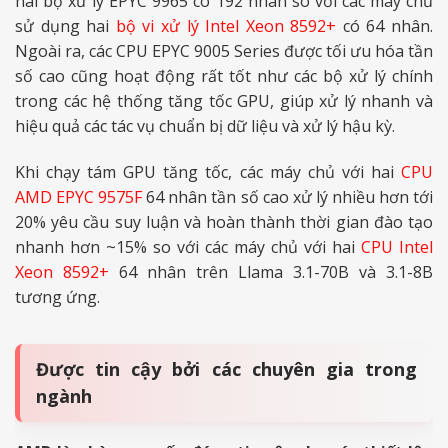
hai bộ xử lý EPYC 9965 có 192 nhân so với các máy chủ
sử dụng hai
bộ vi xử lý Intel Xeon 8592+
có 64 nhân.
Ngoài ra, các CPU EPYC 9005 Series được tối ưu hóa tần
số cao cũng hoạt động rất tốt như các bộ xử lý chính
trong các hệ thống tăng tốc GPU, giúp xử lý nhanh và
hiệu quả các tác vụ chuẩn bị dữ liệu và xử lý hậu kỳ.
Khi chạy tám GPU tăng tốc, các máy chủ với hai
CPU
AMD EPYC 9575F
64 nhân tần số cao xử lý nhiều hơn tới
20% yêu cầu suy luận và hoàn thành thời gian đào tạo
nhanh hơn ~15% so với các máy chủ với hai
CPU Intel
Xeon 8592+
64 nhân trên Llama 3.1-70B và 3.1-8B
tương ứng.
Được tin cậy bởi các chuyên gia trong
ngành