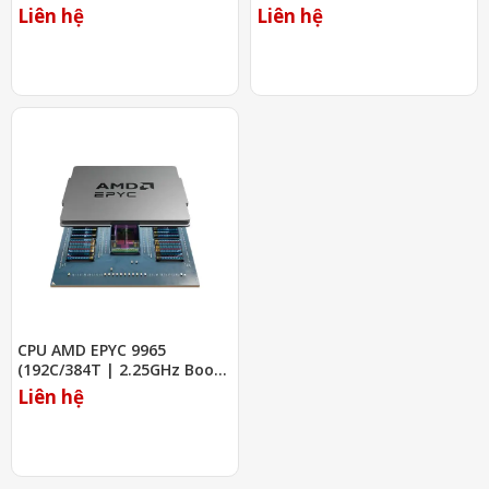
64MB Cache)
5GHz | 256MB Cache)
Liên hệ
Liên hệ
CPU AMD EPYC 9965
(192C/384T | 2.25GHz Boost
3.7GHz | 384MB Cache)
Liên hệ