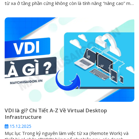
từ xa ở tầng phần cứng không còn là tính năng “nâng cao” mà
đã trở thành yêu cầu tiêu chuẩn. Khi server gặp sự cố nghiêm
trọng như không boot được, lỗi hệ điều hành, hỏng RAID hoặc
cần can thiệp...
VDI là gì? Chi Tiết A-Z Về Virtual Desktop
Infrastructure
15.12.2025
Mục lục Trong kỷ nguyên làm việc từ xa (Remote Work) và