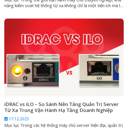
năng kiểm soát hệ thống từ xa không chỉ là một tiện ích mà là
một yêu cầu sống còn. Đối với các dòng máy chủ HPE
ProLiant, giải pháp cốt lõi cho vấn đề này chính là Integrated
Lights-Out (iLO). Vậy iLO...
iDRAC vs iLO – So Sánh Nền Tảng Quản Trị Server
Từ Xa Trong Vận Hành Hạ Tầng Doanh Nghiệp
17.12.2025
Mục lục Trong các hệ thống máy chủ server hiện đại, quản trị