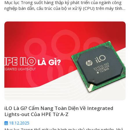
Mục lục Trong suốt hàng thập kỷ phát triển của ngành công
nghiệp bán dẫn, cấu trúc của bộ vi xử lý (CPU) trên máy tính
cá nhân luôn đi theo một lối mòn: kiến trúc đồng nhất
(Homogeneous). Ở đó, mọi nhân trong một con chip đều
được đúc từ một khuôn mẫu, có...
iLO Là Gì? Cẩm Nang Toàn Diện Về Integrated
Lights-out Của HPE Từ A-Z
18.12.2025
Mục lục Trong thế giới vận hành máy chủ chuyên nghiệp, khả