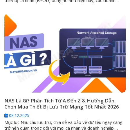
thiết bị cá nhân (BYOD) bùng nổ như hiện nay, các doanh
nghiệp luôn phải đối mặt với một thách thức lớn: làm thế nào
để cung cấp môi trường làm việc an toàn, đồng nhất và hiệu
suất cao cho mọi nhân...
NAS Là Gì? Phân Tích Từ A Đến Z & Hướng Dẫn
Chọn Mua Thiết Bị Lưu Trữ Mạng Tốt Nhất 2026
08.12.2025
Mục lục Nhu cầu lưu trữ, chia sẻ và bảo vệ dữ liệu ngày càng
trở nên quan trọng đối với mọi cá nhân và doanh nghiệp.