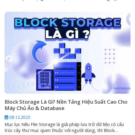
Trong kỷ nguyên mà các ổ cứng ngoài (DAS) và dịch vụ đám
mây công cộng không còn đáp ứng đủ tiêu chí về an toàn và
khả...
Block Storage Là Gì? Nền Tảng Hiệu Suất Cao Cho
Máy Chủ Ảo & Database
08.12.2025
Mục lục Nếu File Storage là giải pháp lưu trữ dữ liệu có cấu
trúc cây thư mục quen thuộc với người dùng, thì Block