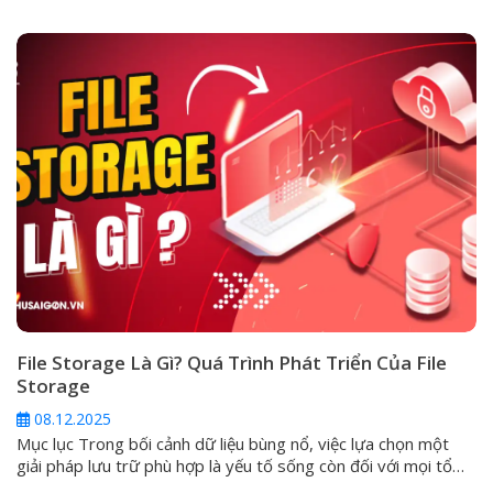
Storage chính là phương pháp lưu trữ tối ưu hiệu suất, được
thiết kế để vận hành các ứng dụng quan trọng, đòi hỏi tốc độ
I/O (Input/Output) cực cao...
File Storage Là Gì? Quá Trình Phát Triển Của File
Storage
08.12.2025
Mục lục Trong bối cảnh dữ liệu bùng nổ, việc lựa chọn một
giải pháp lưu trữ phù hợp là yếu tố sống còn đối với mọi tổ
chức. Trong số các hình thức phổ biến, File Storage (Lưu trữ