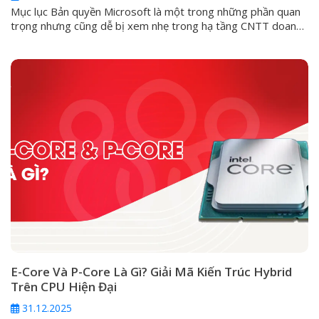
Mục lục Bản quyền Microsoft là một trong những phần quan
trọng nhưng cũng dễ bị xem nhẹ trong hạ tầng CNTT doanh
nghiệp. Nhiều đơn vị chỉ quan tâm máy tính đã kích hoạt
Windows hay chưa, Office có mở được Word, Excel hay
không, hoặc server có chạy được phần mềm nội bộ...
E-Core Và P-Core Là Gì? Giải Mã Kiến Trúc Hybrid
Trên CPU Hiện Đại
31.12.2025