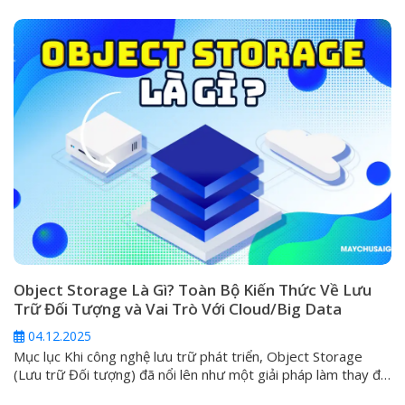
tệp tin) được xem là giải pháp quen thuộc và trực quan nhất.
Tuy nhiên,...
Object Storage Là Gì? Toàn Bộ Kiến Thức Về Lưu
Trữ Đối Tượng và Vai Trò Với Cloud/Big Data
04.12.2025
Mục lục Khi công nghệ lưu trữ phát triển, Object Storage
(Lưu trữ Đối tượng) đã nổi lên như một giải pháp làm thay đổi
cách chúng ta tiếp cận và quản lý thông tin trong kỷ nguyên