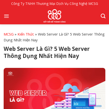
Bỏ
Công Ty TNHH Thương Mại Dịch Vụ Công Nghệ MCSG
qua
nội
dung
MCSG
»
Kiến Thức
»
Web Server Là Gì? 5 Web Server Thông
Dụng Nhất Hiện Nay
Web Server Là Gì? 5 Web Server
Thông Dụng Nhất Hiện Nay