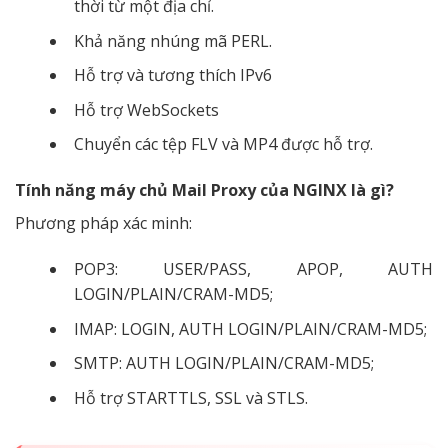
thời từ một địa chỉ.
Khả năng nhúng mã PERL.
Hỗ trợ và tương thích IPv6
Hỗ trợ WebSockets
Chuyển các tệp FLV và MP4 được hỗ trợ.
Tính năng máy chủ Mail Proxy của NGINX là gì?
Phương pháp xác minh:
POP3: USER/PASS, APOP, AUTH
LOGIN/PLAIN/CRAM-MD5;
IMAP: LOGIN, AUTH LOGIN/PLAIN/CRAM-MD5;
SMTP: AUTH LOGIN/PLAIN/CRAM-MD5;
Hỗ trợ STARTTLS, SSL và STLS.