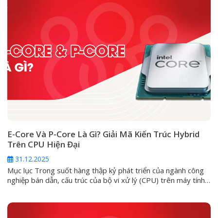
E-Core Và P-Core Là Gì? Giải Mã Kiến Trúc Hybrid
Trên CPU Hiện Đại
31.12.2025
Mục lục Trong suốt hàng thập kỷ phát triển của ngành công
nghiệp bán dẫn, cấu trúc của bộ vi xử lý (CPU) trên máy tính
cá nhân luôn đi theo một lối mòn: kiến trúc đồng nhất
(Homogeneous). Ở đó, mọi nhân trong một con chip đều
được đúc từ một khuôn mẫu, có...