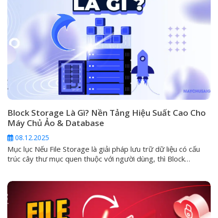
Block Storage Là Gì? Nền Tảng Hiệu Suất Cao Cho
Máy Chủ Ảo & Database
08.12.2025
Mục lục Nếu File Storage là giải pháp lưu trữ dữ liệu có cấu
trúc cây thư mục quen thuộc với người dùng, thì Block
Storage chính là phương pháp lưu trữ tối ưu hiệu suất, được
thiết kế để vận hành các ứng dụng quan trọng, đòi hỏi tốc độ
I/O (Input/Output) cực cao...