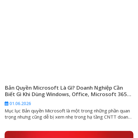
Bản Quyền Microsoft Là Gì? Doanh Nghiệp Cần
Biết Gì Khi Dùng Windows, Office, Microsoft 365
Và Windows Server
01.06.2026
Mục lục Bản quyền Microsoft là một trong những phần quan
trọng nhưng cũng dễ bị xem nhẹ trong hạ tầng CNTT doanh
nghiệp. Nhiều đơn vị chỉ quan tâm máy tính đã kích hoạt
Windows hay chưa, Office có mở được Word, Excel hay
không, hoặc server có chạy được phần mềm nội bộ...