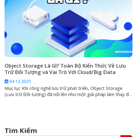
Object Storage Là Gì? Toàn Bộ Kiến Thức Về Lưu
Trữ Đối Tượng và Vai Trò Với Cloud/Big Data
04.12.2025
Mục lục Khi công nghệ lưu trữ phát triển, Object Storage
(Lưu trữ Đối tượng) đã nổi lên như một giải pháp làm thay đổi
cách chúng ta tiếp cận và quản lý thông tin trong kỷ nguyên
dữ liệu lớn (Big Data). Bất kỳ ai đang tìm kiếm sự mở rộng linh
hoạt, tính...
Tìm Kiếm