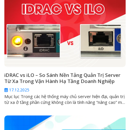
iDRAC vs iLO – So Sánh Nền Tảng Quản Trị Server
Từ Xa Trong Vận Hành Hạ Tầng Doanh Nghiệp
17.12.2025
Mục lục Trong các hệ thống máy chủ server hiện đại, quản trị
từ xa ở tầng phần cứng không còn là tính năng “nâng cao” mà
đã trở thành yêu cầu tiêu chuẩn. Khi server gặp sự cố nghiêm
trọng như không boot được, lỗi hệ điều hành, hỏng RAID hoặc
cần can thiệp...