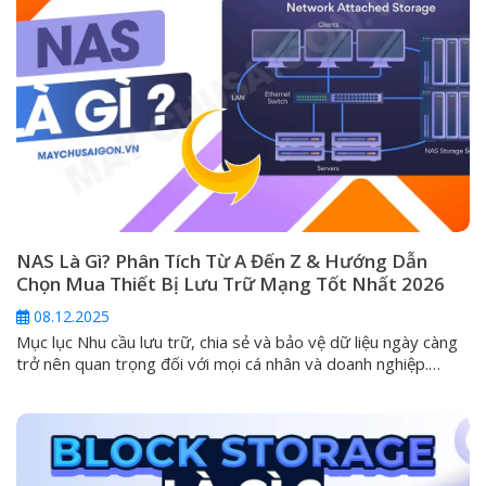
NAS Là Gì? Phân Tích Từ A Đến Z & Hướng Dẫn
Chọn Mua Thiết Bị Lưu Trữ Mạng Tốt Nhất 2026
08.12.2025
Mục lục Nhu cầu lưu trữ, chia sẻ và bảo vệ dữ liệu ngày càng
trở nên quan trọng đối với mọi cá nhân và doanh nghiệp.
Trong kỷ nguyên mà các ổ cứng ngoài (DAS) và dịch vụ đám
mây công cộng không còn đáp ứng đủ tiêu chí về an toàn và
khả...