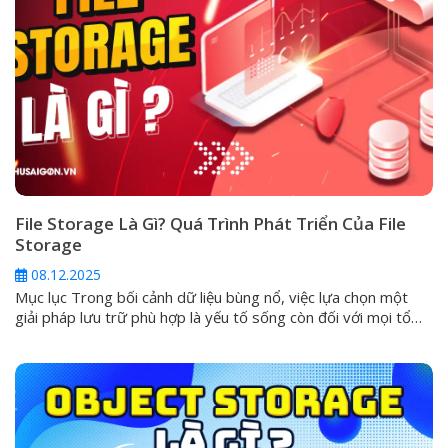
File Storage Là Gì? Quá Trình Phát Triển Của File
Storage
08.12.2025
Mục lục Trong bối cảnh dữ liệu bùng nổ, việc lựa chọn một
giải pháp lưu trữ phù hợp là yếu tố sống còn đối với mọi tổ
chức. Trong số các hình thức phổ biến, File Storage (Lưu trữ
tệp tin) được xem là giải pháp quen thuộc và trực quan nhất.
Tuy nhiên,...