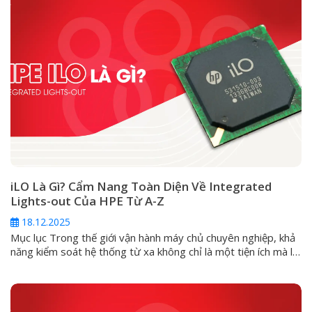
iLO Là Gì? Cẩm Nang Toàn Diện Về Integrated
Lights-out Của HPE Từ A-Z
18.12.2025
Mục lục Trong thế giới vận hành máy chủ chuyên nghiệp, khả
năng kiểm soát hệ thống từ xa không chỉ là một tiện ích mà là
một yêu cầu sống còn. Đối với các dòng máy chủ HPE
ProLiant, giải pháp cốt lõi cho vấn đề này chính là Integrated
Lights-Out (iLO). Vậy iLO...