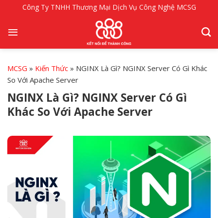
Bỏ
Công Ty TNHH Thương Mại Dịch Vụ Công Nghệ MCSG
qua
nội
dung
MCSG
»
Kiến Thức
»
NGINX Là Gì? NGINX Server Có Gì Khác
So Với Apache Server
NGINX Là Gì? NGINX Server Có Gì
Khác So Với Apache Server