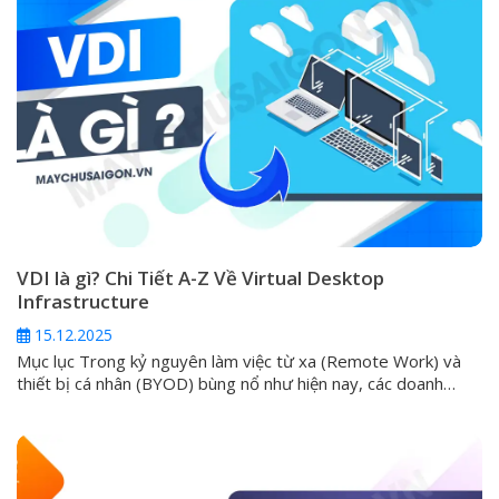
VDI là gì? Chi Tiết A-Z Về Virtual Desktop
Infrastructure
15.12.2025
Mục lục Trong kỷ nguyên làm việc từ xa (Remote Work) và
thiết bị cá nhân (BYOD) bùng nổ như hiện nay, các doanh
nghiệp luôn phải đối mặt với một thách thức lớn: làm thế nào
để cung cấp môi trường làm việc an toàn, đồng nhất và hiệu
suất cao cho mọi nhân...