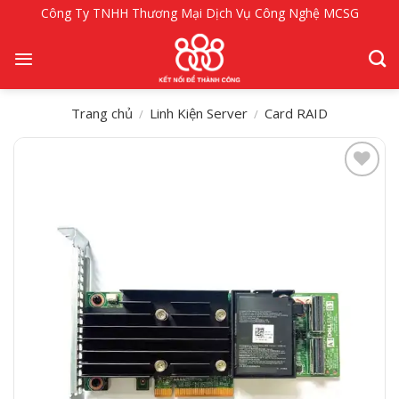
Bỏ
Công Ty TNHH Thương Mại Dịch Vụ Công Nghệ MCSG
qua
nội
dung
Trang chủ
Linh Kiện Server
Card RAID
/
/