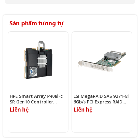
Sản phẩm tương tự
HPE Smart Array P408i-c
LSI MegaRAID SAS 9271-8i
H
SR Gen10 Controller
6Gb/s PCI Express RAID
S
(823856-B21)
Controller
(
Liên hệ
Liên hệ
L