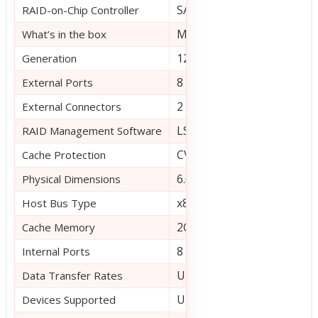
SAS3316 dual core RAID on
RAID-on-Chip Controller
MegaRAID SAS 9380-8i8e, 
What’s in the box
12 Gb/s
Generation
8
External Ports
2 Mini-SAS HD SFF8644
External Connectors
LSA (LSI Storage Authority
RAID Management Software
CVPM02 CacheVault Powe
Cache Protection
6.600″ x 2.712″
Physical Dimensions
x8 lane PCI Express® 3.0
Host Bus Type
2GB 1866MHz DDR3 SDR
Cache Memory
8
Internal Ports
Up to 12Gb/s per port
Data Transfer Rates
Up to 240 SATA and/or SAS
Devices Supported