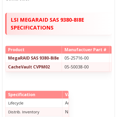
LSI MEGARAID SAS 9380-8I8E
SPECIFICATIONS
Product
Manufactuer Part #
Wh
MegaRAID SAS 9380-8i8e
05-25716-00
Me
CacheVault CVPM02
05-50038-00
Ca
Specification
Value
Active
Lifecycle
No
Distrib. Inventory