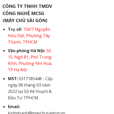
CÔNG TY TNHH TMDV
CÔNG NGHỆ MCSG
(MÁY CHỦ SÀI GÒN)
Trụ sở:
150/7 Nguyễn
Hữu Dật, Phường Tây
Thạnh, TPHCM
Văn phòng Hà Nội:
Số
15, Ngõ 81, Phố Trung
Kính, Phường Yên Hoà,
TP.Hà Nội
MST:
0317185448 - Cấp
ngày 08 tháng 03 năm
2022 tại Sở Kế Hoạch &
Đầu Tư TPHCM
Email:
kinhdoanh@maychusaigon.vn