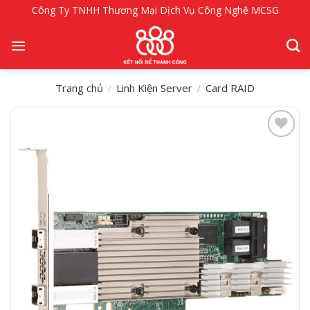
Bỏ
Công Ty TNHH Thương Mại Dịch Vụ Công Nghệ MCSG
qua
nội
dung
Trang chủ
Linh Kiện Server
Card RAID
/
/