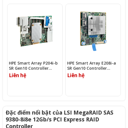
HPE Smart Array P204i-b
HPE Smart Array E208i-a
L
SR Gen10 Controller
SR Gen10 Controller
1
(804367-B21)
(804326-B21)
C
Liên hệ
Liên hệ
L
Đặc điểm nổi bật của LSI MegaRAID SAS
9380-8i8e 12Gb/s PCI Express RAID
Controller