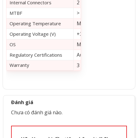
2 Mini-SAS HD SFF8643
Internal Connectors
> 2,500,000 hours
MTBF
Maximum ambient: Controll
Operating Temperature
+3.3V, +12V
Operating Voltage (V)
Microsoft Windows, Linux (
OS
Australia/New Zealand (AS
Regulatory Certifications
Warranty
3 years, free technical s
Đánh giá
Chưa có đánh giá nào.