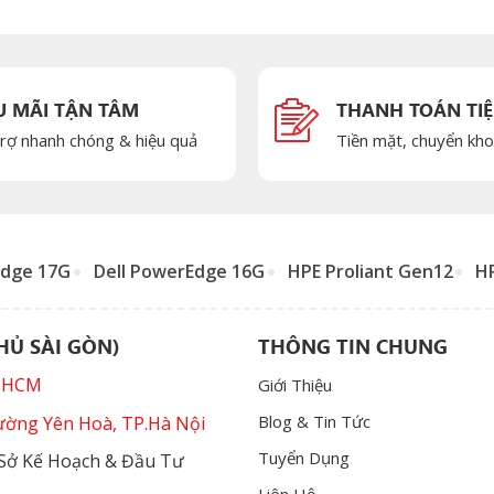
U MÃI TẬN TÂM
THANH TOÁN TIỆ
rợ nhanh chóng & hiệu quả
Tiền mặt, chuyển khoả
Edge 17G
Dell PowerEdge 16G
HPE Proliant Gen12
HP
Ủ SÀI GÒN)
THÔNG TIN CHUNG
TPHCM
Giới Thiệu
Blog & Tin Tức
hường Yên Hoà, TP.Hà Nội
Tuyển Dụng
 Sở Kế Hoạch & Đầu Tư