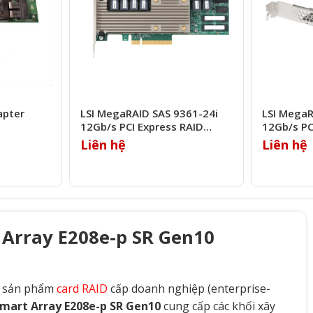
apter
LSI MegaRAID SAS 9361-24i
LSI MegaR
12Gb/s PCI Express RAID
12Gb/s PC
Controller
Controlle
Liên hệ
Liên hệ
 Array E208e-p SR Gen10
g sản phẩm
card RAID
cấp doanh nghiệp (enterprise-
mart Array E208e-p SR Gen10
cung cấp các khối xây