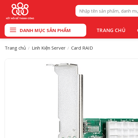
Bỏ
Tìm
qua
kiếm:
nội
dung
TRANG CHỦ
DANH MỤC SẢN PHẨM
Trang chủ
Linh Kiện Server
Card RAID
/
/