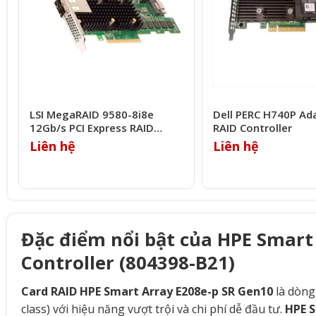
LSI MegaRAID 9580-8i8e
Dell PERC H740P Ad
12Gb/s PCI Express RAID
RAID Controller
Controller
Liên hệ
Liên hệ
Đặc điểm nổi bật của HPE Smart
Controller (804398-B21)
Card RAID HPE Smart Array E208e-p SR Gen10
là dòn
class) với hiệu năng vượt trội và chi phí dễ đầu tư.
HPE S