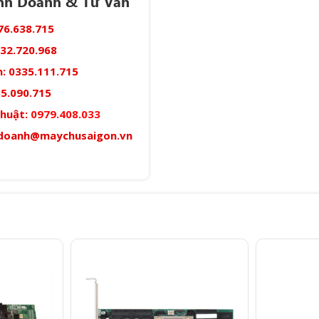
inh Doanh & Tư Vấn
76.638.715
32.720.968
:
0335.111.715
5.090.715
thuật:
0979.408.033
doanh@maychusaigon.vn