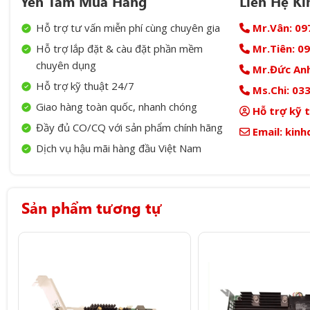
Yên Tâm Mua Hàng
Liên Hệ K
Hỗ trợ tư vấn miễn phí cùng chuyên gia
Mr.Vân:
09
Hỗ trợ lắp đặt & càu đặt phần mềm
Mr.Tiên:
09
chuyên dụng
Mr.Đức Anh
Hỗ trợ kỹ thuật 24/7
Ms.Chi:
033
Giao hàng toàn quốc, nhanh chóng
Hỗ trợ kỹ 
Đầy đủ CO/CQ với sản phẩm chính hãng
Email:
kinh
Dịch vụ hậu mãi hàng đầu Việt Nam
Sản phẩm tương tự