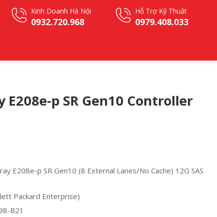
Kinh Doanh Hà Nội
Hỗ Trợ Kỹ Thuật
0932.720.968
0979.408.033
y E208e-p SR Gen10 Controller
ay E208e-p SR Gen10 (8 External Lanes/No Cache) 12G SAS
tt Packard Enterprise)
98-B21