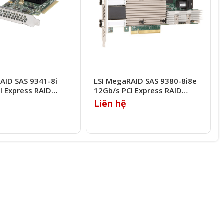
AID SAS 9341-8i
LSI MegaRAID SAS 9380-8i8e
I Express RAID
12Gb/s PCI Express RAID
r
Controller
Liên hệ