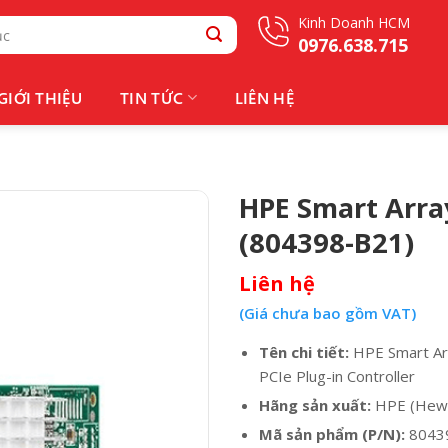
Kinh Doanh HCM
0976.638.715
GIỚI THIỆU
TIN TỨC
LIÊN HỆ
HPE Smart Arra
(804398-B21)
Liên hệ
(Giá chưa bao gồm VAT)
Tên chi tiết:
HPE Smart Arr
PCIe Plug-in Controller
Hãng sản xuất:
HPE (Hewle
Mã sản phẩm (P/N):
8043