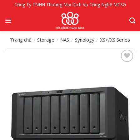
Bỏ
Công Ty TNHH Thương Mại Dịch Vụ Công Nghệ MCSG
qua
nội
dung
Trang chủ
Storage
NAS
Synology
XS+/XS Series
/
/
/
/