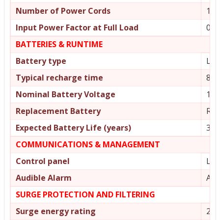
Number of Power Cords
1
Input Power Factor at Full Load
0.6
BATTERIES & RUNTIME
Battery type
Lea
Typical recharge time
8ho
Nominal Battery Voltage
12 
Replacement Battery
RB
Expected Battery Life (years)
3 – 
COMMUNICATIONS & MANAGEMENT
Control panel
LED
Audible Alarm
Ala
SURGE PROTECTION AND FILTERING
Surge energy rating
273