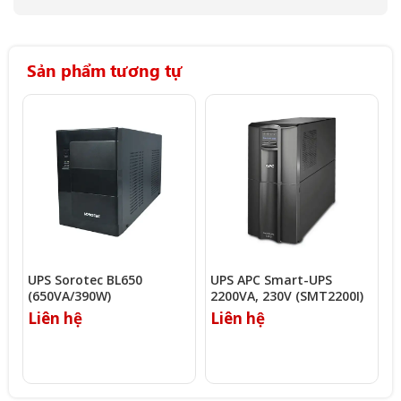
Sản phẩm tương tự
UPS Sorotec BL650
UPS APC Smart-UPS
U
(650VA/390W)
2200VA, 230V (SMT2200I)
3
Liên hệ
Liên hệ
L