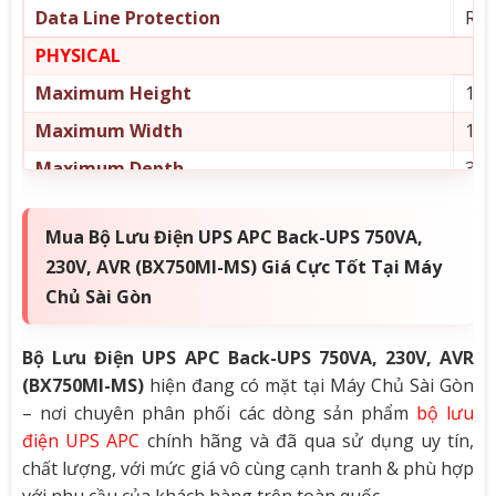
Data Line Protection
RJ4
PHYSICAL
Maximum Height
160
Maximum Width
120
Maximum Depth
355
Net Weight
5.4
Mua Bộ Lưu Điện UPS APC Back-UPS 750VA,
ENVIRONMENTAL
230V, AVR (BX750MI-MS) Giá Cực Tốt Tại Máy
Operating Temperature
0 –
Chủ Sài Gòn
Operating Relative Humidity
0 –
Operating Elevation
0 –
Bộ Lưu Điện UPS APC Back-UPS 750VA, 230V, AVR
(BX750MI-MS)
hiện đang có mặt tại Máy Chủ Sài Gòn
Storage Temperature
-15
– nơi chuyên phân phối các dòng sản phẩm
bộ lưu
Storage Relative Humidity
0 –
điện UPS APC
chính hãng và đã qua sử dụng uy tín,
chất lượng, với mức giá vô cùng cạnh tranh & phù hợp
Storage Elevation
0 –