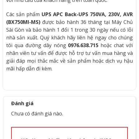
với nhu cầu của khách hàng trên toàn quốc.
Audible noise at 1 meter from surface of unit
40.
Protection Class
IP2
Các sản phẩm
UPS APC Back-UPS 750VA, 230V, AVR
(BX750MI-MS)
được bảo hành 36 tháng tại Máy Chủ
Sài Gòn và bảo hành 1 đổi 1 trong 30 ngày nếu có lỗi
nhà sản xuất. Quý khách hãy liên hệ ngay cho chúng
tôi qua đường dây nóng
0976.638.715
hoặc chat với
nhân viên tư vấn để được hỗ trợ tư vấn mua hàng và
giải đáp mọi thắc mắc về sản phẩm hoặc dịch vụ hậu
mãi hấp dẫn đi kèm.
Đánh giá
Chưa có đánh giá nào.