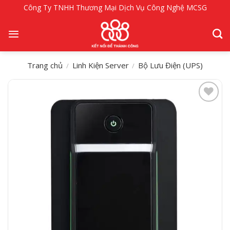
Bỏ
Công Ty TNHH Thương Mại Dịch Vụ Công Nghệ MCSG
qua
nội
dung
Trang chủ
Linh Kiện Server
Bộ Lưu Điện (UPS)
/
/