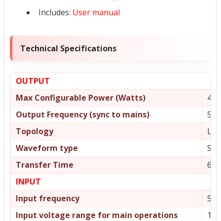
Includes:
User manual
Technical Specifications
OUTPUT
Max Configurable Power (Watts)
410
Output Frequency (sync to mains)
50/
Topology
Lin
Waveform type
Ste
Transfer Time
6 m
INPUT
Input frequency
50/
Input voltage range for main operations
140