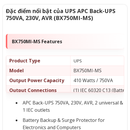
Đặc điểm nổi bật của UPS APC Back-UPS
750VA, 230V, AVR (BX750MI-MS)
BX750MI-MS Features
Product Type
UPS
Model
BX750MI-MS
Output Power Capacity
410 Watts / 750VA
Output Connections
(1) IEC 60320 C13 (Batter
Nominal Output Voltage
230V
APC Back-UPS 750VA, 230V, AVR, 2 universal &
Nominal Input Voltage
1 IEC outlets
230V
Input Connections
IEC 60320 C14
Battery Backup & Surge Protector for
Electronics and Computers
Cord Length
1.2 meters