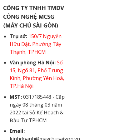
CÔNG TY TNHH TMDV
CÔNG NGHỆ MCSG
(MÁY CHỦ SÀI GÒN)
Trụ sở:
150/7 Nguyễn
Hữu Dật, Phường Tây
Thạnh, TPHCM
Văn phòng Hà Nội:
Số
15, Ngõ 81, Phố Trung
Kính, Phường Yên Hoà,
TP.Hà Nội
MST:
0317185448 - Cấp
ngày 08 tháng 03 năm
2022 tại Sở Kế Hoạch &
Đầu Tư TPHCM
Email:
kinhdoanh@maychusaigon.vn