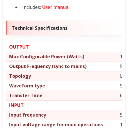
Includes:
User manual
Technical Specifications
OUTPUT
Max Configurable Power (Watts)
1.2
Output Frequency (sync to mains)
50/
Topology
Lin
Waveform type
Ste
Transfer Time
6 m
INPUT
Input frequency
50/
Input voltage range for main operations
140