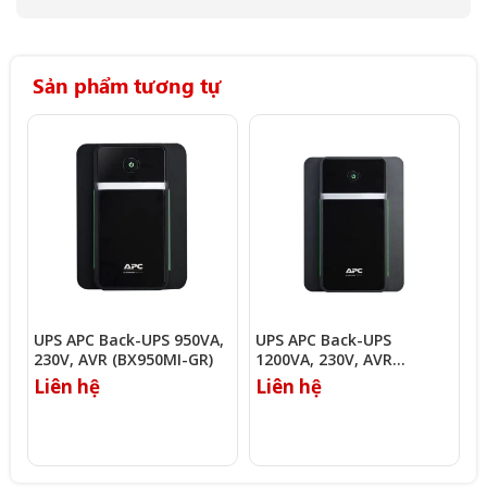
Sản phẩm tương tự
UPS APC Back-UPS 950VA,
UPS APC Back-UPS
U
230V, AVR (BX950MI-GR)
1200VA, 230V, AVR
2
(BX1200MI-AR)
Liên hệ
Liên hệ
L