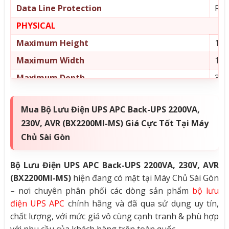
Data Line Protection
RJ4
PHYSICAL
Maximum Height
190
Maximum Width
140
Maximum Depth
390
Net Weight
12.
Mua Bộ Lưu Điện UPS APC Back-UPS 2200VA,
ENVIRONMENTAL
230V, AVR (BX2200MI-MS) Giá Cực Tốt Tại Máy
Operating Temperature
0 –
Chủ Sài Gòn
Operating Relative Humidity
0 –
Operating Elevation
0 –
Bộ Lưu Điện UPS APC Back-UPS 2200VA, 230V, AVR
(BX2200MI-MS)
hiện đang có mặt tại Máy Chủ Sài Gòn
Storage Temperature
-15
– nơi chuyên phân phối các dòng sản phẩm
bộ lưu
Storage Relative Humidity
0 –
điện UPS APC
chính hãng và đã qua sử dụng uy tín,
chất lượng, với mức giá vô cùng cạnh tranh & phù hợp
Storage Elevation
0 –