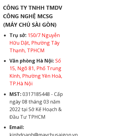
CÔNG TY TNHH TMDV
CÔNG NGHỆ MCSG
(MÁY CHỦ SÀI GÒN)
Trụ sở:
150/7 Nguyễn
Hữu Dật, Phường Tây
Thạnh, TPHCM
Văn phòng Hà Nội:
Số
15, Ngõ 81, Phố Trung
Kính, Phường Yên Hoà,
TP.Hà Nội
MST:
0317185448 - Cấp
ngày 08 tháng 03 năm
2022 tại Sở Kế Hoạch &
Đầu Tư TPHCM
Email:
kinhdoanh@maychusaigon.vn