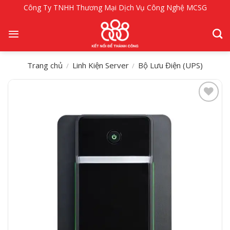
Bỏ
Công Ty TNHH Thương Mại Dịch Vụ Công Nghệ MCSG
qua
nội
dung
Trang chủ
Linh Kiện Server
Bộ Lưu Điện (UPS)
/
/