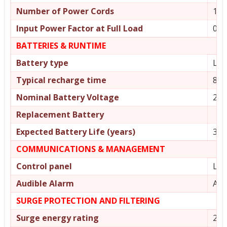
Number of Power Cords
1
Input Power Factor at Full Load
0.5
BATTERIES & RUNTIME
Battery type
Lea
Typical recharge time
8ho
Nominal Battery Voltage
24 
Replacement Battery
Expected Battery Life (years)
3 – 
COMMUNICATIONS & MANAGEMENT
Control panel
LED
Audible Alarm
Ala
SURGE PROTECTION AND FILTERING
Surge energy rating
273