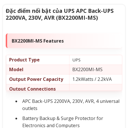
Đặc điểm nổi bật của UPS APC Back-UPS
2200VA, 230V, AVR (BX2200MI-MS)
BX2200MI-MS Features
Product Type
UPS
Model
BX2200MI-MS
Output Power Capacity
1.2kWatts / 2.2kVA
Output Connections
Nominal Output Voltage
230V
APC Back-UPS 2200VA, 230V, AVR, 4 universal
Nominal Input Voltage
outlets
230V
Input Connections
IEC 60320 C14
Battery Backup & Surge Protector for
Electronics and Computers
Cord Length
1.2 meters