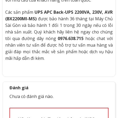
với nhu cầu của khách hàng trên toàn quốc.
Audible noise at 1 meter from surface of unit
40.
Protection Class
IP2
Các sản phẩm
UPS APC Back-UPS 2200VA, 230V, AVR
(BX2200MI-MS)
được bảo hành 36 tháng tại Máy Chủ
Sài Gòn và bảo hành 1 đổi 1 trong 30 ngày nếu có lỗi
nhà sản xuất. Quý khách hãy liên hệ ngay cho chúng
tôi qua đường dây nóng
0976.638.715
hoặc chat với
nhân viên tư vấn để được hỗ trợ tư vấn mua hàng và
giải đáp mọi thắc mắc về sản phẩm hoặc dịch vụ hậu
mãi hấp dẫn đi kèm.
Đánh giá
Chưa có đánh giá nào.