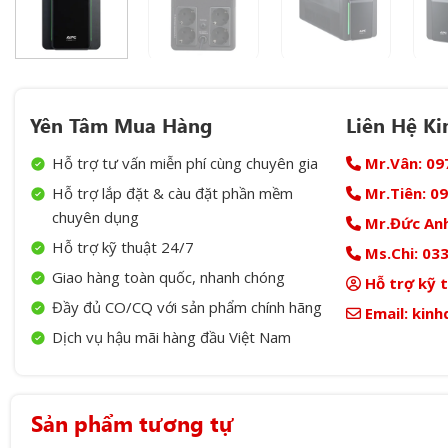
Yên Tâm Mua Hàng
Liên Hệ K
Hỗ trợ tư vấn miễn phí cùng chuyên gia
Mr.Vân:
09
Hỗ trợ lắp đặt & càu đặt phần mềm
Mr.Tiên:
09
chuyên dụng
Mr.Đức Anh
Hỗ trợ kỹ thuật 24/7
Ms.Chi:
033
Giao hàng toàn quốc, nhanh chóng
Hỗ trợ kỹ 
Đầy đủ CO/CQ với sản phẩm chính hãng
Email:
kinh
Dịch vụ hậu mãi hàng đầu Việt Nam
Sản phẩm tương tự