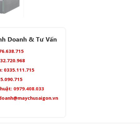
inh Doanh & Tư Vấn
76.638.715
32.720.968
:
0335.111.715
5.090.715
thuật:
0979.408.033
doanh@maychusaigon.vn