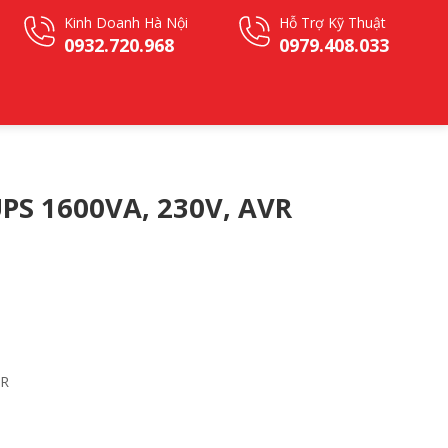
Kinh Doanh Hà Nội
Hỗ Trợ Kỹ Thuật
0932.720.968
0979.408.033
PS 1600VA, 230V, AVR
R