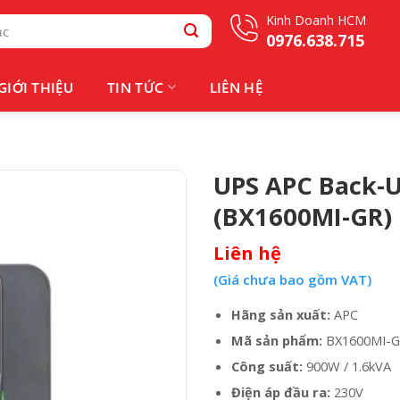
Kinh Doanh HCM
0976.638.715
GIỚI THIỆU
TIN TỨC
LIÊN HỆ
UPS APC Back-U
(BX1600MI-GR)
Liên hệ
(Giá chưa bao gồm VAT)
Hãng sản xuất:
APC
Mã sản phẩm:
BX1600MI-G
Công suất:
900W / 1.6kVA
Điện áp đầu ra:
230V