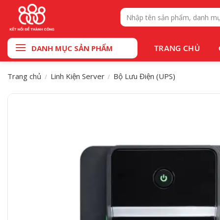
Bỏ
Tìm
qua
kiếm:
nội
dung
TRANG CHỦ
DANH MỤC SẢN PHẨM
Trang chủ
Linh Kiện Server
Bộ Lưu Điện (UPS)
/
/