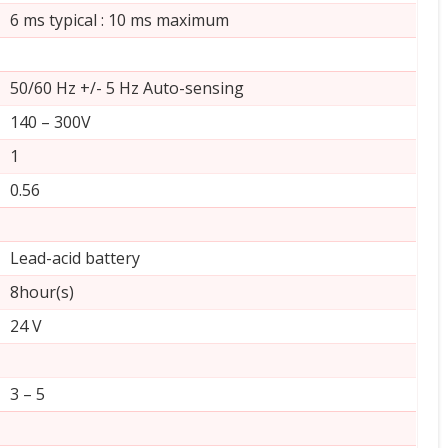
6 ms typical : 10 ms maximum
50/60 Hz +/- 5 Hz Auto-sensing
140 – 300V
1
0.56
Lead-acid battery
8hour(s)
24 V
3 – 5