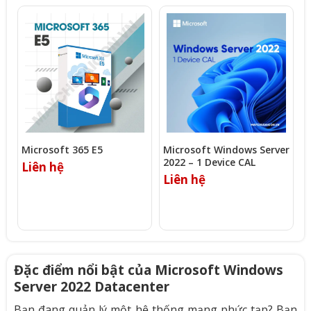
Microsoft 365 E5
Microsoft Windows Server
M
2022 – 1 Device CAL
2
Liên hệ
Liên hệ
L
Đặc điểm nổi bật của Microsoft Windows
Server 2022 Datacenter
Bạn đang quản lý một hệ thống mạng phức tạp? Bạn