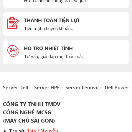
Hỗ trợ nhanh chóng & hiệu quả
THANH TOÁN TIỆN LỢI
Tiền mặt, chuyển khoản,...
HỖ TRỢ NHIỆT TÌNH
Tư vấn, giải đáp mọi thắc mắc
Server Dell
Server HPE
Server Lenovo
Dell Power
CÔNG TY TNHH TMDV
CÔNG NGHỆ MCSG
(MÁY CHỦ SÀI GÒN)
Trụ sở:
150/7 Nguyễn