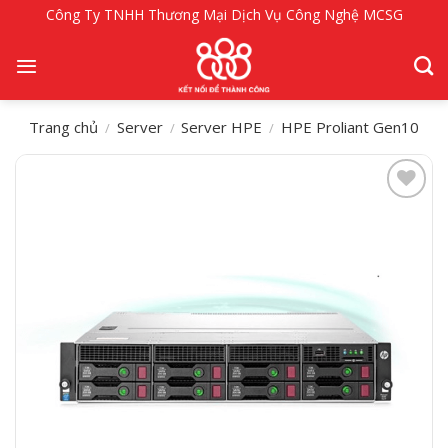
Bỏ
Công Ty TNHH Thương Mại Dịch Vụ Công Nghệ MCSG
qua
nội
dung
Trang chủ
Server
Server HPE
HPE Proliant Gen10
/
/
/