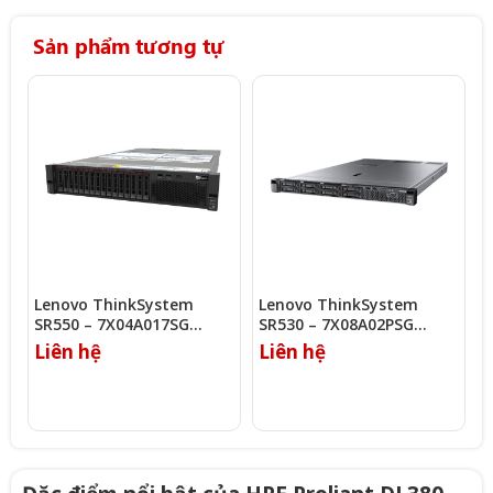
Sản phẩm tương tự
Lenovo ThinkSystem
Lenovo ThinkSystem
L
SR550 – 7X04A017SG
SR530 – 7X08A02PSG
S
(Xeon Gold 5120)
(Xeon Silver 4116)
(
Liên hệ
Liên hệ
L