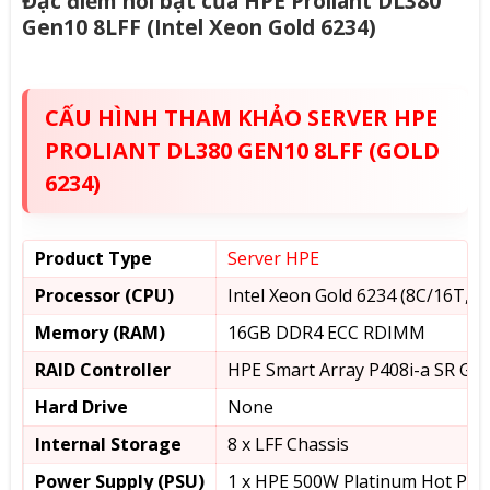
Đặc điểm nổi bật của HPE Proliant DL380
Gen10 8LFF (Intel Xeon Gold 6234)
CẤU HÌNH THAM KHẢO SERVER HPE
PROLIANT DL380 GEN10 8LFF (GOLD
6234)
Product Type
Server HPE
Processor (CPU)
Intel Xeon Gold 6234 (8C/16T, 3
Memory (RAM)
16GB DDR4 ECC RDIMM
RAID Controller
HPE Smart Array P408i-a SR Ge
Hard Drive
None
Internal Storage
8 x LFF Chassis
Power Supply (PSU)
1 x HPE 500W Platinum Hot Plu