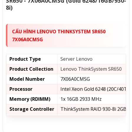
SR650 - 7X06A0CMSG (Gold 6248/16GB/930-
8i)
CẤU HÌNH LENOVO THINKSYSTEM SR650
7X06A0CMSG
Product Type
Server Lenovo
Product Collection
Lenovo ThinkSystem SR650
Model Number
7X06A0CMSG
Processor
Intel Xeon Gold 6248 (20C/40T, 
Memory (RDIMM)
1x 16GB 2933 MHz
Storage Controller
ThinkSystem RAID 930-8i 2GB
Drive Bays
8/8 LFF
3x PCIe x8