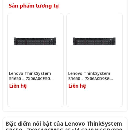
Sản phẩm tương tự
Lenovo ThinkSystem
Lenovo ThinkSystem
L
SR650 – 7X06A0CESG
SR650 – 7X06A0D9SG
S
(Silver 4208/16GB/930-8i)
(Gold 6242/16GB/930-8i)
(
Liên hệ
Liên hệ
L
Đặc điểm nổi bật của Lenovo ThinkSystem