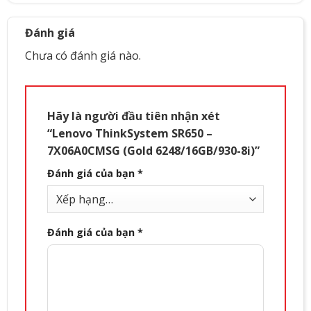
I/O Slots
1x PCIe x16
Đánh giá
Power Supply
1x 750W Platinum
Chưa có đánh giá nào.
Form Factor
Rack 2U
Hãy là người đầu tiên nhận xét
“Lenovo ThinkSystem SR650 –
7X06A0CMSG (Gold 6248/16GB/930-8i)”
Đánh giá của bạn
*
Đánh giá của bạn
*