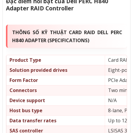
Đặc điểm nổi bật của Dell PERC H840
Adapter RAID Controller
THÔNG SỐ KỸ THUẬT CARD RAID DELL PERC
H840 ADAPTER (SPECIFICATIONS)
Product Type
Card RAID 
Solution provided drives
Eight-port
Form Factor
PCIe Adapt
Connectors
Two mini-S
Device support
N/A
Host bus type
8-lane, PCI
Data transfer rates
Up to 12Gb
SAS controller
LSISAS 350