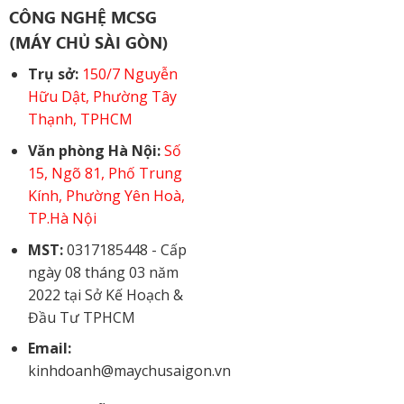
CÔNG NGHỆ MCSG
(MÁY CHỦ SÀI GÒN)
Trụ sở:
150/7 Nguyễn
Hữu Dật, Phường Tây
Thạnh, TPHCM
Văn phòng Hà Nội:
Số
15, Ngõ 81, Phố Trung
Kính, Phường Yên Hoà,
TP.Hà Nội
MST:
0317185448 - Cấp
ngày 08 tháng 03 năm
2022 tại Sở Kế Hoạch &
Đầu Tư TPHCM
Email:
kinhdoanh@maychusaigon.vn