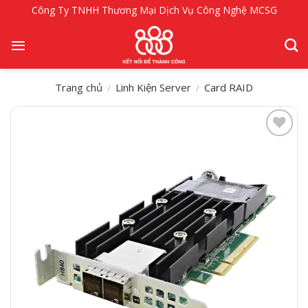
Bỏ
Công Ty TNHH Thương Mại Dịch Vụ Công Nghệ MCSG
qua
nội
dung
Trang chủ
Linh Kiện Server
Card RAID
/
/