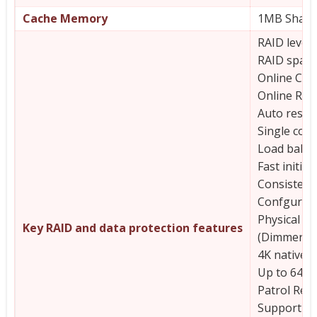
Cache Memory
1MB Share
RAID levels 
RAID spans 
Online Cap
Online RAI
Auto resum
Single cont
Load balan
Fast initial
Consistenc
Confgurabl
Physical d
Key RAID and data protection features
(Dimmer Sw
4K native 
Up to 64 Vi
Patrol Rea
Support 