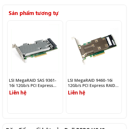
Sản phẩm tương tự
LSI MegaRAID SAS 9361-
LSI MegaRAID 9460-16i
L
16i 12Gb/s PCI Express
12Gb/s PCI Express RAID
4
RAID Controller
Controller
R
Liên hệ
Liên hệ
L