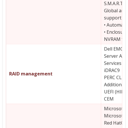
S.M.A.R.T. 
Global and
support
• Automatic
• Enclosure
NVRAM “Wip
Dell EMC 
Server Adm
Services
iDRAC9
RAID management
PERC CLI
Additional
UEFI (HII)
CEM
Microsoft
Microsoft
Red Hat® E