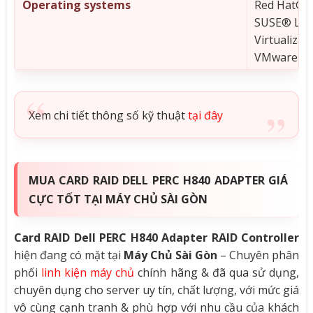
Operating systems
Red Hat® E
SUSE® Linu
Virtualizat
VMware® 6
Xem chi tiết thông số kỹ thuật
tại đây
MUA CARD RAID DELL PERC H840 ADAPTER GIÁ
CỰC TỐT TẠI MÁY CHỦ SÀI GÒN
Card RAID Dell PERC H840 Adapter RAID Controller
hiện đang có mặt tại
Máy Chủ Sài Gòn
– Chuyên phân
phối
linh kiện máy chủ
chính hãng & đã qua sử dụng,
chuyên dụng cho server uy tín, chất lượng, với mức giá
vô cùng cạnh tranh & phù hợp với nhu cầu của khách