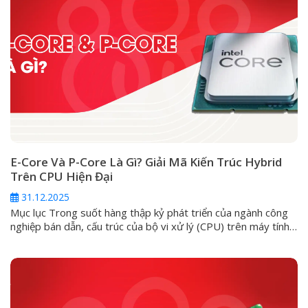
E-Core Và P-Core Là Gì? Giải Mã Kiến Trúc Hybrid
Trên CPU Hiện Đại
31.12.2025
Mục lục Trong suốt hàng thập kỷ phát triển của ngành công
nghiệp bán dẫn, cấu trúc của bộ vi xử lý (CPU) trên máy tính
cá nhân luôn đi theo một lối mòn: kiến trúc đồng nhất
(Homogeneous). Ở đó, mọi nhân trong một con chip đều
được đúc từ một khuôn mẫu, có...