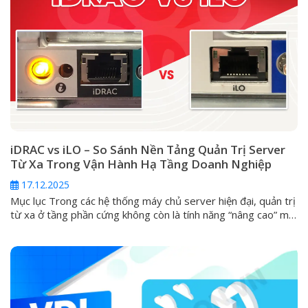
iDRAC vs iLO – So Sánh Nền Tảng Quản Trị Server
Từ Xa Trong Vận Hành Hạ Tầng Doanh Nghiệp
17.12.2025
Mục lục Trong các hệ thống máy chủ server hiện đại, quản trị
từ xa ở tầng phần cứng không còn là tính năng “nâng cao” mà
đã trở thành yêu cầu tiêu chuẩn. Khi server gặp sự cố nghiêm
trọng như không boot được, lỗi hệ điều hành, hỏng RAID hoặc
cần can thiệp...