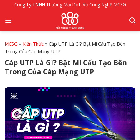
Bỏ
Công Ty TNHH Thương Mại Dịch Vụ Công Nghệ MCSG
qua
nội
dung
MCSG
»
Kiến Thức
»
Cáp UTP Là Gì? Bật Mí Cấu Tạo Bên
Trong Của Cáp Mạng UTP
Cáp UTP Là Gì? Bật Mí Cấu Tạo Bên
Trong Của Cáp Mạng UTP