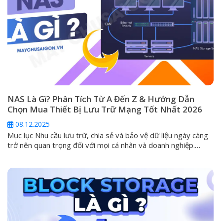
NAS Là Gì? Phân Tích Từ A Đến Z & Hướng Dẫn
Chọn Mua Thiết Bị Lưu Trữ Mạng Tốt Nhất 2026
08.12.2025
Mục lục Nhu cầu lưu trữ, chia sẻ và bảo vệ dữ liệu ngày càng
trở nên quan trọng đối với mọi cá nhân và doanh nghiệp.
Trong kỷ nguyên mà các ổ cứng ngoài (DAS) và dịch vụ đám
mây công cộng không còn đáp ứng đủ tiêu chí về an toàn và
khả...