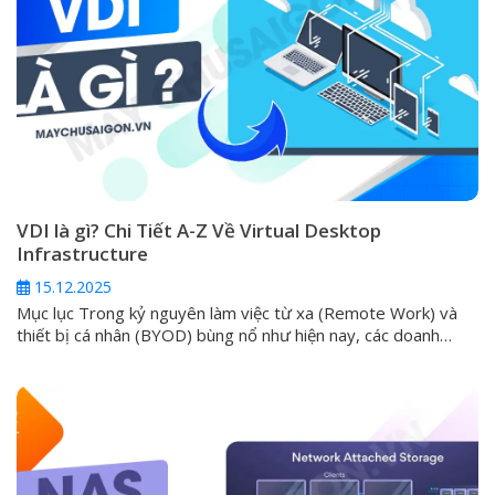
VDI là gì? Chi Tiết A-Z Về Virtual Desktop
Infrastructure
15.12.2025
Mục lục Trong kỷ nguyên làm việc từ xa (Remote Work) và
thiết bị cá nhân (BYOD) bùng nổ như hiện nay, các doanh
nghiệp luôn phải đối mặt với một thách thức lớn: làm thế nào
để cung cấp môi trường làm việc an toàn, đồng nhất và hiệu
suất cao cho mọi nhân...