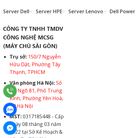
Server Dell
Server HPE
Server Lenovo
Dell Power
CÔNG TY TNHH TMDV
CÔNG NGHỆ MCSG
(MÁY CHỦ SÀI GÒN)
Trụ sở:
150/7 Nguyễn
Hữu Dật, Phường Tây
Thạnh, TPHCM
Văn phòng Hà Nội:
Số
15, Ngõ 81, Phố Trung
Kính, Phường Yên Hoà,
TP.Hà Nội
MST:
0317185448 - Cấp
ngày 08 tháng 03 năm
2022 tại Sở Kế Hoạch &