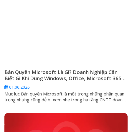
Bản Quyền Microsoft Là Gì? Doanh Nghiệp Cần
Biết Gì Khi Dùng Windows, Office, Microsoft 365
Và Windows Server
01.06.2026
Mục lục Bản quyền Microsoft là một trong những phần quan
trọng nhưng cũng dễ bị xem nhẹ trong hạ tầng CNTT doanh
nghiệp. Nhiều đơn vị chỉ quan tâm máy tính đã kích hoạt
Windows hay chưa, Office có mở được Word, Excel hay
không, hoặc server có chạy được phần mềm nội bộ...