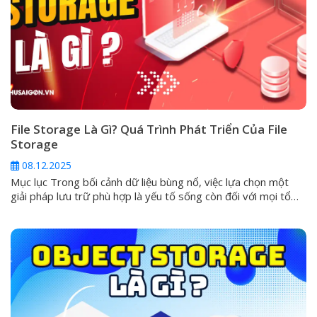
File Storage Là Gì? Quá Trình Phát Triển Của File
Storage
08.12.2025
Mục lục Trong bối cảnh dữ liệu bùng nổ, việc lựa chọn một
giải pháp lưu trữ phù hợp là yếu tố sống còn đối với mọi tổ
chức. Trong số các hình thức phổ biến, File Storage (Lưu trữ
tệp tin) được xem là giải pháp quen thuộc và trực quan nhất.
Tuy nhiên,...