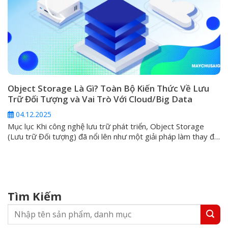
Object Storage Là Gì? Toàn Bộ Kiến Thức Về Lưu
Trữ Đối Tượng và Vai Trò Với Cloud/Big Data
04.12.2025
Mục lục Khi công nghệ lưu trữ phát triển, Object Storage
(Lưu trữ Đối tượng) đã nổi lên như một giải pháp làm thay đổi
cách chúng ta tiếp cận và quản lý thông tin trong kỷ nguyên
dữ liệu lớn (Big Data). Bất kỳ ai đang tìm kiếm sự mở rộng linh
hoạt, tính...
Tìm Kiếm