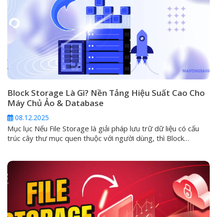
Block Storage Là Gì? Nền Tảng Hiệu Suất Cao Cho
Máy Chủ Ảo & Database
08.12.2025
Mục lục Nếu File Storage là giải pháp lưu trữ dữ liệu có cấu
trúc cây thư mục quen thuộc với người dùng, thì Block
Storage chính là phương pháp lưu trữ tối ưu hiệu suất, được
thiết kế để vận hành các ứng dụng quan trọng, đòi hỏi tốc độ
I/O (Input/Output) cực cao...