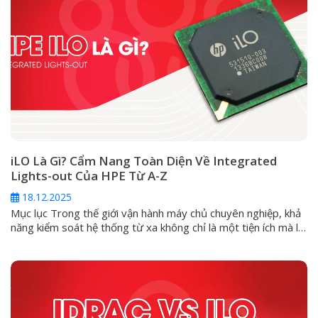
iLO Là Gì? Cẩm Nang Toàn Diện Về Integrated
Lights-out Của HPE Từ A-Z
18.12.2025
Mục lục Trong thế giới vận hành máy chủ chuyên nghiệp, khả
năng kiểm soát hệ thống từ xa không chỉ là một tiện ích mà là
một yêu cầu sống còn. Đối với các dòng máy chủ HPE
ProLiant, giải pháp cốt lõi cho vấn đề này chính là Integrated
Lights-Out (iLO). Vậy iLO...