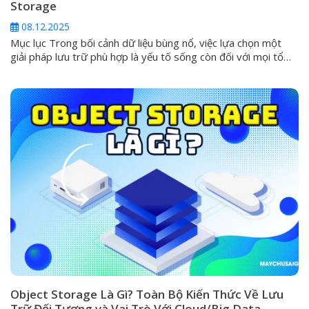
Storage
08.12.2025
Mục lục Trong bối cảnh dữ liệu bùng nổ, việc lựa chọn một
giải pháp lưu trữ phù hợp là yếu tố sống còn đối với mọi tổ
chức. Trong số các hình thức phổ biến, File Storage (Lưu trữ
tệp tin) được xem là giải pháp quen thuộc và trực quan nhất.
Tuy nhiên,...
Object Storage Là Gì? Toàn Bộ Kiến Thức Về Lưu
Trữ Đối Tượng và Vai Trò Với Cloud/Big Data