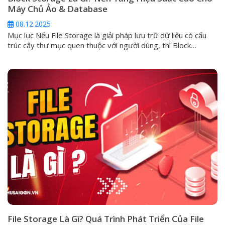
Máy Chủ Ảo & Database
08.12.2025
Mục lục Nếu File Storage là giải pháp lưu trữ dữ liệu có cấu
trúc cây thư mục quen thuộc với người dùng, thì Block
Storage chính là phương pháp lưu trữ tối ưu hiệu suất, được
thiết kế để vận hành các ứng dụng quan trọng, đòi hỏi tốc độ
I/O (Input/Output) cực cao...
File Storage Là Gì? Quá Trình Phát Triển Của File