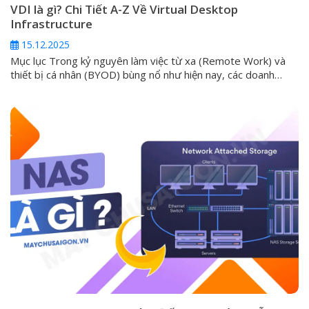
VDI là gì? Chi Tiết A-Z Về Virtual Desktop
Infrastructure
15.12.2025
Mục lục Trong kỷ nguyên làm việc từ xa (Remote Work) và
thiết bị cá nhân (BYOD) bùng nổ như hiện nay, các doanh
nghiệp luôn phải đối mặt với một thách thức lớn: làm thế nào
để cung cấp môi trường làm việc an toàn, đồng nhất và hiệu
suất cao cho mọi nhân...