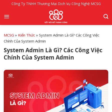
Bỏ
Công Ty TNHH Thương Mại Dịch Vụ Công Nghệ MCSG
qua
nội
dung
MCSG
»
Kiến Thức
»
System Admin Là Gì? Các Công Việc
Chính Của System Admin
System Admin Là Gì? Các Công Việc
Chính Của System Admin