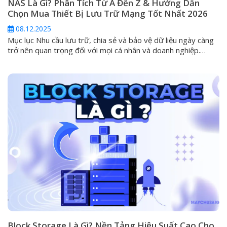
NAS Là Gì? Phân Tích Từ A Đến Z & Hướng Dẫn
Chọn Mua Thiết Bị Lưu Trữ Mạng Tốt Nhất 2026
08.12.2025
Mục lục Nhu cầu lưu trữ, chia sẻ và bảo vệ dữ liệu ngày càng
trở nên quan trọng đối với mọi cá nhân và doanh nghiệp.
Trong kỷ nguyên mà các ổ cứng ngoài (DAS) và dịch vụ đám
mây công cộng không còn đáp ứng đủ tiêu chí về an toàn và
khả...
Block Storage Là Gì? Nền Tảng Hiệu Suất Cao Cho