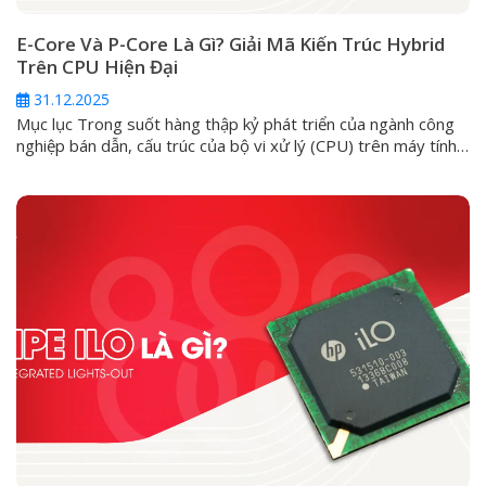
E-Core Và P-Core Là Gì? Giải Mã Kiến Trúc Hybrid
Trên CPU Hiện Đại
31.12.2025
Mục lục Trong suốt hàng thập kỷ phát triển của ngành công
nghiệp bán dẫn, cấu trúc của bộ vi xử lý (CPU) trên máy tính
cá nhân luôn đi theo một lối mòn: kiến trúc đồng nhất
(Homogeneous). Ở đó, mọi nhân trong một con chip đều
được đúc từ một khuôn mẫu, có...