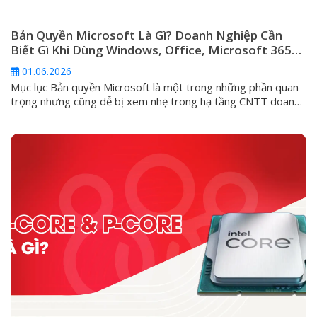
Bản Quyền Microsoft Là Gì? Doanh Nghiệp Cần
Biết Gì Khi Dùng Windows, Office, Microsoft 365
Và Windows Server
01.06.2026
Mục lục Bản quyền Microsoft là một trong những phần quan
trọng nhưng cũng dễ bị xem nhẹ trong hạ tầng CNTT doanh
nghiệp. Nhiều đơn vị chỉ quan tâm máy tính đã kích hoạt
Windows hay chưa, Office có mở được Word, Excel hay
không, hoặc server có chạy được phần mềm nội bộ...