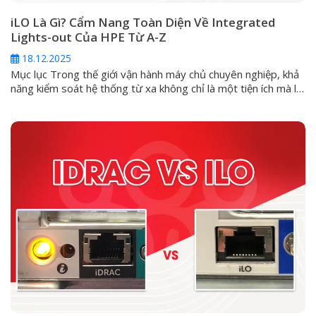
iLO Là Gì? Cẩm Nang Toàn Diện Về Integrated
Lights-out Của HPE Từ A-Z
18.12.2025
Mục lục Trong thế giới vận hành máy chủ chuyên nghiệp, khả
năng kiểm soát hệ thống từ xa không chỉ là một tiện ích mà là
một yêu cầu sống còn. Đối với các dòng máy chủ HPE
ProLiant, giải pháp cốt lõi cho vấn đề này chính là Integrated
Lights-Out (iLO). Vậy iLO...