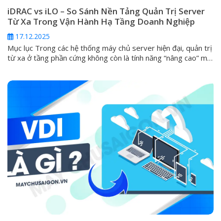
iDRAC vs iLO – So Sánh Nền Tảng Quản Trị Server
Từ Xa Trong Vận Hành Hạ Tầng Doanh Nghiệp
17.12.2025
Mục lục Trong các hệ thống máy chủ server hiện đại, quản trị
từ xa ở tầng phần cứng không còn là tính năng “nâng cao” mà
đã trở thành yêu cầu tiêu chuẩn. Khi server gặp sự cố nghiêm
trọng như không boot được, lỗi hệ điều hành, hỏng RAID hoặc
cần can thiệp...