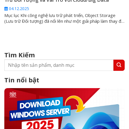
04.12.2025
Mục lục Khi công nghệ lưu trữ phát triển, Object Storage
(Lưu trữ Đối tượng) đã nổi lên như một giải pháp làm thay đổi
cách chúng ta tiếp cận và quản lý thông tin trong kỷ nguyên
dữ liệu lớn (Big Data). Bất kỳ ai đang tìm kiếm sự mở rộng linh
hoạt, tính...
Tìm Kiếm
Tin nổi bật