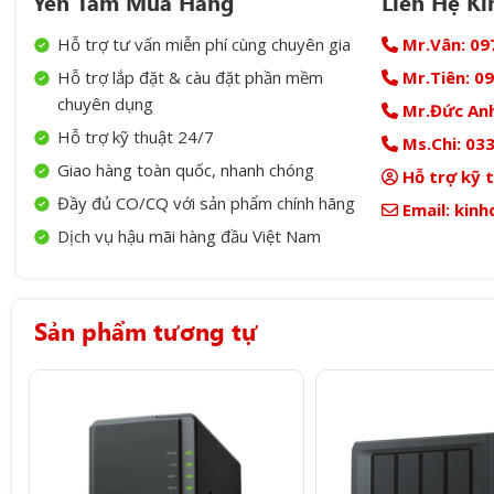
Yên Tâm Mua Hàng
Liên Hệ K
Hỗ trợ tư vấn miễn phí cùng chuyên gia
Mr.Vân:
09
Hỗ trợ lắp đặt & càu đặt phần mềm
Mr.Tiên:
09
chuyên dụng
Mr.Đức Anh
Hỗ trợ kỹ thuật 24/7
Ms.Chi:
033
Giao hàng toàn quốc, nhanh chóng
Hỗ trợ kỹ 
Đầy đủ CO/CQ với sản phẩm chính hãng
Email:
kinh
Dịch vụ hậu mãi hàng đầu Việt Nam
Sản phẩm tương tự