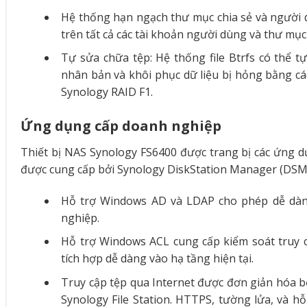
Hệ thống hạn ngạch thư mục chia sẻ và người 
trên tất cả các tài khoản người dùng và thư mục 
Tự sửa chữa tệp: Hệ thống file Btrfs có thể t
nhân bản và khôi phục dữ liệu bị hỏng bằng c
Synology RAID F1.
Ứng dụng cấp doanh nghiệp
Thiết bị NAS Synology FS6400 được trang bị các ứng d
được cung cấp bởi Synology DiskStation Manager (DSM) 
Hỗ trợ Windows AD và LDAP cho phép dễ dàng
nghiệp.
Hỗ trợ Windows ACL cung cấp kiểm soát truy cậ
tích hợp dễ dàng vào hạ tầng hiện tại.
Truy cập tệp qua Internet được đơn giản hóa b
Synology File Station. HTTPS, tường lửa, và h