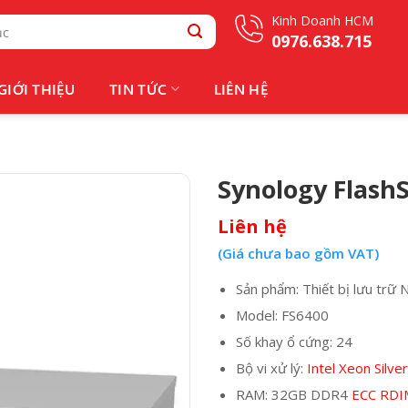
Kinh Doanh HCM
0976.638.715
GIỚI THIỆU
TIN TỨC
LIÊN HỆ
Synology Flash
Liên hệ
(Giá chưa bao gồm VAT)
Sản phẩm: Thiết bị lưu trữ 
Model: FS6400
Số khay ổ cứng: 24
Bộ vi xử lý:
Intel Xeon Silve
RAM: 32GB DDR4
ECC
RDI