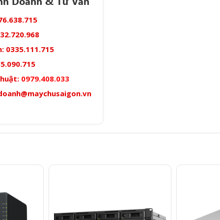
inh Doanh & Tư Vấn
76.638.715
32.720.968
:
0335.111.715
5.090.715
thuật:
0979.408.033
doanh@maychusaigon.vn