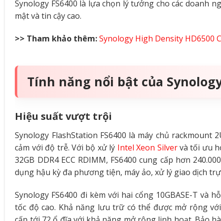
Synology FS6400 là lựa chọn lý tưởng cho các doanh ng
mật và tin cậy cao.
>> Tham khảo thêm:
Synology High Density HD6500 C
Tính năng nổi bật của Synology
Hiệu suất vượt trội
Synology FlashStation FS6400 là máy chủ rackmount 2U
cảm với độ trễ. Với bộ xử lý
Intel Xeon Silver
và tối ưu h
32GB DDR4 ECC RDIMM, FS6400 cung cấp hơn 240.000 I
dụng hậu kỳ đa phương tiện, máy ảo, xử lý giao dịch trự
Synology FS6400 đi kèm với hai cổng 10GBASE-T và hỗ 
tốc độ cao. Khả năng lưu trữ có thể được mở rộng v
cấp tới 72 ổ đĩa với khả năng mở rộng linh hoạt. Bảo