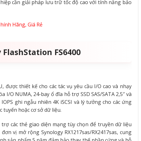
hiệp cần giải pháp lưu trữ tốc độ cao với tính năng bảo
hính Hãng, Giá Rẻ
 FlashStation FS6400
, được thiết kế cho các tác vụ yêu cầu I/O cao và nhạy
óa I/O NUMA, 24-bay ổ đĩa hỗ trợ SSD SAS/SATA 2,5″ và
OPS ghi ngẫu nhiên 4K iSCSI và lý tưởng cho các ứng
c tuyến hoặc cơ sở dữ liệu.
trợ các thẻ giao diện mạng tùy chọn để truyền dữ liệu
ới đơn vị mở rộng Synology RX1217sas/RX2417sas, cung
 hành sản phẩm 5 năm đảm bảo thay thế phần cứng và hỗ