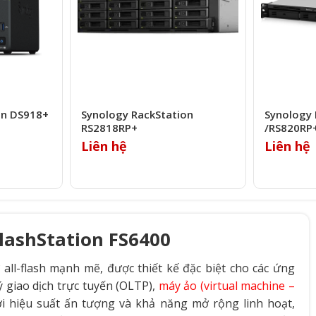
on DS918+
Synology RackStation
Synology 
RS2818RP+
/​RS820RP
Liên hệ
Liên hệ
lashStation FS6400
 all-flash mạnh mẽ, được thiết kế đặc biệt cho các ứng
ý giao dịch trực tuyến (OLTP),
máy ảo (virtual machine –
Với hiệu suất ấn tượng và khả năng mở rộng linh hoạt,