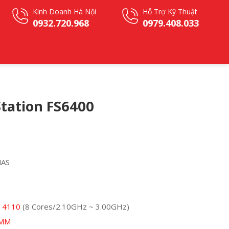
Kinh Doanh Hà Nội
Hỗ Trợ Kỹ Thuật
0932.720.968
0979.408.033
Station FS6400
NAS
r 4110
(8 Cores/2.10GHz ~ 3.00GHz)
MM