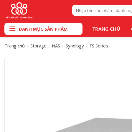
Bỏ
Tìm
qua
kiếm:
nội
dung
TRANG CHỦ
DANH MỤC SẢN PHẨM
Trang chủ
Storage
NAS
Synology
FS Series
/
/
/
/