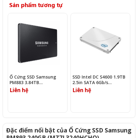
Sản phẩm tương tự
Ổ Cứng SSD Samsung
SSD Intel DC S4600 1.9TB
S
PM883 3.84TB
2.5in SATA 6Gb/s
S
(MZ7LH3T8HMLT)
(SSDSC2KG019T701)
Liên hệ
Liên hệ
L
Đặc điểm nổi bật của Ổ Cứng SSD Samsung
PM893 240GB (MZ7L3240HCHQ)