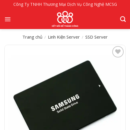
Bỏ
Công Ty TNHH Thương Mại Dịch Vụ Công Nghệ MCSG
qua
nội
dung
Trang chủ
Linh Kiện Server
SSD Server
/
/