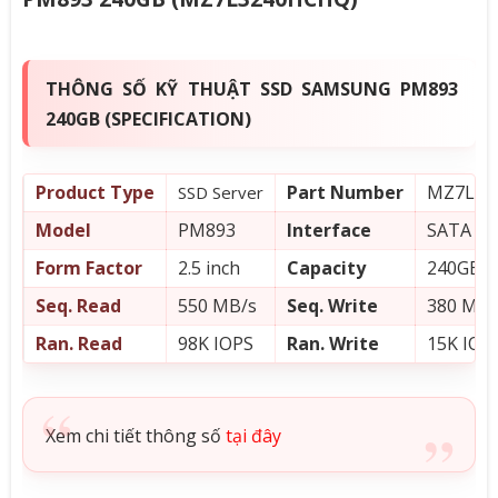
THÔNG SỐ KỸ THUẬT SSD SAMSUNG PM893
240GB (SPECIFICATION)
Product Type
Part Number
MZ7L32
SSD Server
Model
PM893
Interface
SATA 6.
Form Factor
2.5 inch
Capacity
240GB
Seq. Read
550 MB/s
Seq. Write
380 MB/
Ran. Read
98K IOPS
Ran. Write
15K IOP
Xem chi tiết thông số
tại đây