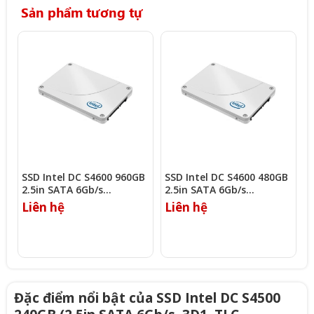
Sản phẩm tương tự
SSD Intel DC S4600 960GB
SSD Intel DC S4600 480GB
S
2.5in SATA 6Gb/s
2.5in SATA 6Gb/s
S
(SSDSC2KG960G701)
(SSDSC2KG480G701)
Liên hệ
Liên hệ
L
Đặc điểm nổi bật của SSD Intel DC S4500