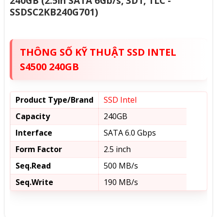
240GB (2.5in SATA 6Gb/s, 3D1, TLC -
SSDSC2KB240G701)
THÔNG SỐ KỸ THUẬT SSD INTEL
S4500 240GB
Product Type/Brand
SSD Intel
Capacity
240GB
Interface
SATA 6.0 Gbps
Form Factor
2.5 inch
Seq.Read
500 MB/s
Seq.Write
190 MB/s