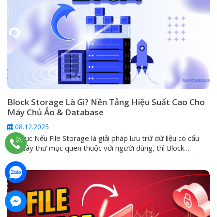
Block Storage Là Gì? Nền Tảng Hiệu Suất Cao Cho
Máy Chủ Ảo & Database
08.12.2025
Mục lục Nếu File Storage là giải pháp lưu trữ dữ liệu có cấu
trúc cây thư mục quen thuộc với người dùng, thì Block
Storage chính là phương pháp lưu trữ tối ưu hiệu suất, được
thiết kế để vận hành các ứng dụng quan trọng, đòi hỏi tốc độ
I/O (Input/Output) cực cao...