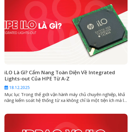
iLO Là Gì? Cẩm Nang Toàn Diện Về Integrated
Lights-out Của HPE Từ A-Z
18.12.2025
Mục lục Trong thế giới vận hành máy chủ chuyên nghiệp, khả
năng kiểm soát hệ thống từ xa không chỉ là một tiện ích mà là
một yêu cầu sống còn. Đối với các dòng máy chủ HPE
ProLiant, giải pháp cốt lõi cho vấn đề này chính là Integrated
Lights-Out (iLO). Vậy iLO...