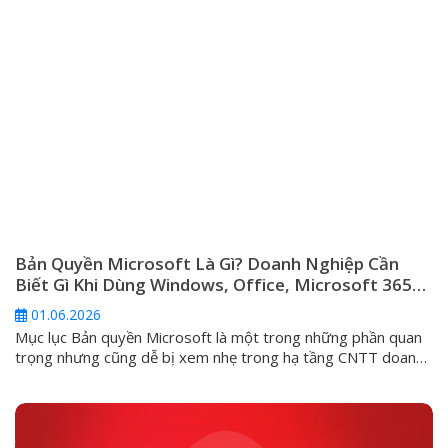
Bản Quyền Microsoft Là Gì? Doanh Nghiệp Cần
Biết Gì Khi Dùng Windows, Office, Microsoft 365
Và Windows Server
01.06.2026
Mục lục Bản quyền Microsoft là một trong những phần quan
trọng nhưng cũng dễ bị xem nhẹ trong hạ tầng CNTT doanh
nghiệp. Nhiều đơn vị chỉ quan tâm máy tính đã kích hoạt
Windows hay chưa, Office có mở được Word, Excel hay
không, hoặc server có chạy được phần mềm nội bộ...