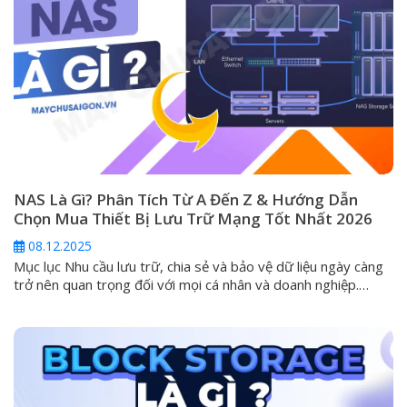
NAS Là Gì? Phân Tích Từ A Đến Z & Hướng Dẫn
Chọn Mua Thiết Bị Lưu Trữ Mạng Tốt Nhất 2026
08.12.2025
Mục lục Nhu cầu lưu trữ, chia sẻ và bảo vệ dữ liệu ngày càng
trở nên quan trọng đối với mọi cá nhân và doanh nghiệp.
Trong kỷ nguyên mà các ổ cứng ngoài (DAS) và dịch vụ đám
mây công cộng không còn đáp ứng đủ tiêu chí về an toàn và
khả...