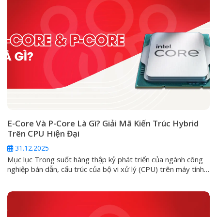
E-Core Và P-Core Là Gì? Giải Mã Kiến Trúc Hybrid
Trên CPU Hiện Đại
31.12.2025
Mục lục Trong suốt hàng thập kỷ phát triển của ngành công
nghiệp bán dẫn, cấu trúc của bộ vi xử lý (CPU) trên máy tính
cá nhân luôn đi theo một lối mòn: kiến trúc đồng nhất
(Homogeneous). Ở đó, mọi nhân trong một con chip đều
được đúc từ một khuôn mẫu, có...