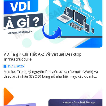
VDI là gì? Chi Tiết A-Z Về Virtual Desktop
Infrastructure
15.12.2025
Mục lục Trong kỷ nguyên làm việc từ xa (Remote Work) và
thiết bị cá nhân (BYOD) bùng nổ như hiện nay, các doanh
nghiệp luôn phải đối mặt với một thách thức lớn: làm thế nào
để cung cấp môi trường làm việc an toàn, đồng nhất và hiệu
suất cao cho mọi nhân...