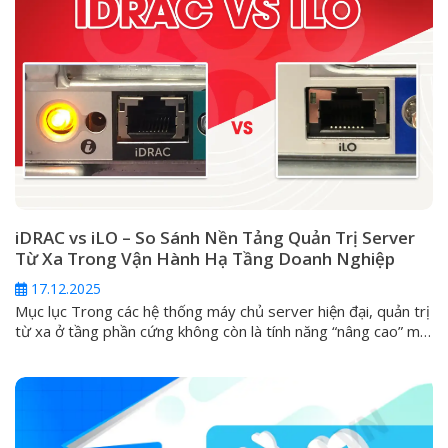
iDRAC vs iLO – So Sánh Nền Tảng Quản Trị Server
Từ Xa Trong Vận Hành Hạ Tầng Doanh Nghiệp
17.12.2025
Mục lục Trong các hệ thống máy chủ server hiện đại, quản trị
từ xa ở tầng phần cứng không còn là tính năng “nâng cao” mà
đã trở thành yêu cầu tiêu chuẩn. Khi server gặp sự cố nghiêm
trọng như không boot được, lỗi hệ điều hành, hỏng RAID hoặc
cần can thiệp...