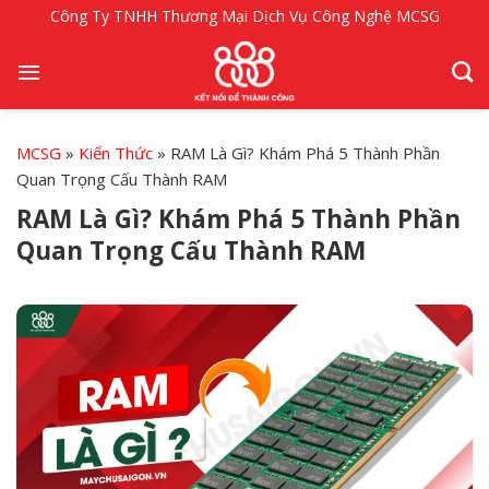
Bỏ
Công Ty TNHH Thương Mại Dịch Vụ Công Nghệ MCSG
qua
nội
dung
MCSG
»
Kiến Thức
»
RAM Là Gì? Khám Phá 5 Thành Phần
Quan Trọng Cấu Thành RAM
RAM Là Gì? Khám Phá 5 Thành Phần
Quan Trọng Cấu Thành RAM