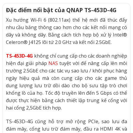
Đặc điểm nổi bật của QNAP TS-453D-4G
Xu hướng Wi-Fi 6 (802.11ax) thế hệ mới đã thúc đẩy
nhu cầu băng thông cao hơn cho các kết nối mạng có
dây và không dây. Bằng cách tích hợp bộ xử lý Intel®
Celeron® J4125 lõi tứ 2.0 GHz và kết nối 2.5GbE.
TS-453D-4G
không chỉ cung cấp cho các doanh nghiệp
hiện đại giải pháp
NAS
tuyệt vời để nâng cấp lên môi
trường 2.5GbE cho các tác vụ sao lưu / khôi phục hàng
ngày hiệu quả mà còn cung cấp cho các game thủ
dung lượng lưu trữ dồi dào cho bộ sưu tập trò chơi
khổng lồ của họ. Tốc độ truyền lên đến 5 Gbps có thể
được thực hiện bằng cách thiết lập trung kế cổng với
hai cổng 2,5GbE tích hợp.
TS-453D-4G cũng hỗ trợ mở rộng PCIe, sao lưu đa
đám mây, cổng lưu trữ đám mây, đầu ra HDMI 4K và