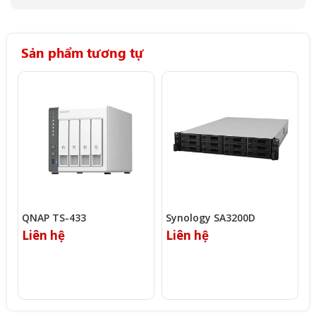
Sản phẩm tương tự
QNAP TS-433
Synology SA3200D
S
D
Liên hệ
Liên hệ
L