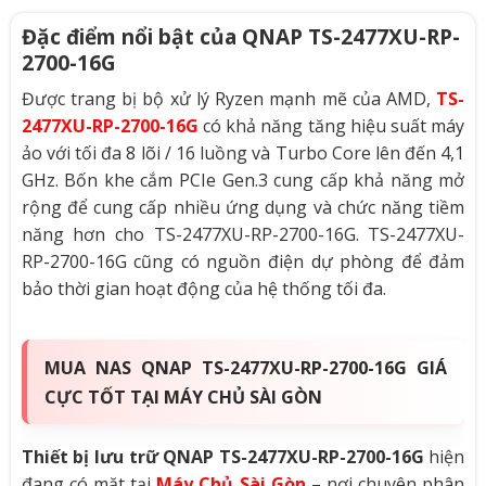
Đặc điểm nổi bật của QNAP TS-2477XU-RP-
2700-16G
Được trang bị bộ xử lý Ryzen mạnh mẽ của AMD,
TS-
2477XU-RP-2700-16G
có khả năng tăng hiệu suất máy
ảo với tối đa 8 lõi / 16 luồng và Turbo Core lên đến 4,1
GHz. Bốn khe cắm PCIe Gen.3 cung cấp khả năng mở
rộng để cung cấp nhiều ứng dụng và chức năng tiềm
năng hơn cho TS-2477XU-RP-2700-16G. TS-2477XU-
RP-2700-16G cũng có nguồn điện dự phòng để đảm
bảo thời gian hoạt động của hệ thống tối đa.
MUA NAS QNAP TS-2477XU-RP-2700-16G GIÁ
CỰC TỐT TẠI MÁY CHỦ SÀI GÒN
Thiết bị lưu trữ QNAP TS-2477XU-RP-2700-16G
hiện
đang có mặt tại
Máy Chủ Sài Gòn
– nơi chuyên phân