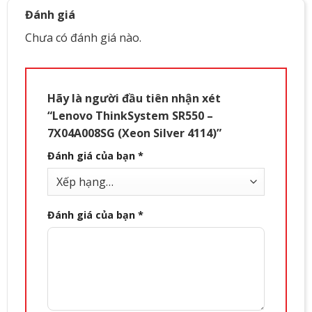
Đánh giá
Network Controller
2x Intergrated 1 GbE RJ-45 por
Chưa có đánh giá nào.
Form Factor
Rack 2U
Hãy là người đầu tiên nhận xét
“Lenovo ThinkSystem SR550 –
7X04A008SG (Xeon Silver 4114)”
Đánh giá của bạn
*
Đánh giá của bạn
*