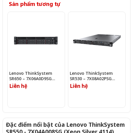
Sản phẩm tương tự
Lenovo ThinkSystem
Lenovo ThinkSystem
L
SR650 – 7X06A0D9SG
SR530 – 7X08A02PSG
S
(Gold 6242/16GB/930-8i)
(Xeon Silver 4116)
Liên hệ
Liên hệ
L
Đặc điểm nổi bật của Lenovo ThinkSystem
SR550 - 7X04A008SG (Xeon Silver 4114)