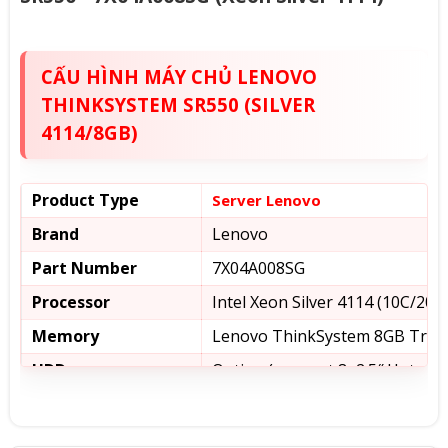
CẤU HÌNH MÁY CHỦ LENOVO
THINKSYSTEM SR550 (SILVER
4114/8GB)
Product Type
Server Lenovo
Brand
Lenovo
Part Number
7X04A008SG
Processor
Intel Xeon Silver 4114 (10C/20T
Memory
Lenovo ThinkSystem 8GB TruD
HDD
Option (support 8×2.5″ Hot-swa
RAID Controller
Lenovo ThinkSystem RAID 530-
PSU
1x Lenovo ThinkSystem 750W (