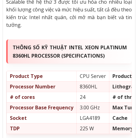
Scalable thế hệ thứ 3 được tối ưu hóa cho nhiều loại
khối lượng công việc và mức hiệu suất, tất cả đều theo
kiến ​​trúc Intel nhất quán, cởi mở mà bạn biết và tin
tưởng.
THÔNG SỐ KỸ THUẬT INTEL XEON PLATINUM
8360HL PROCESSOR (SPECIFICATIONS)
Product Type
CPU Server
Product Co
Processor Number
8360HL
Lithograp
# of cores
24
# of thre
Processor Base Frequency
3.00 GHz
Max Turbo
Socket
LGA4189
Cache
TDP
225 W
Memory Ty