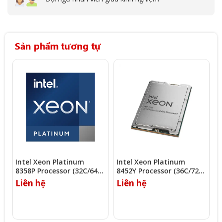
Sản phẩm tương tự
Intel Xeon Platinum
Intel Xeon Platinum
I
8358P Processor (32C/64T,
8452Y Processor (36C/72T,
8
2.60Ghz, 48MB)
2.00Ghz, 67.5MB)
2
Liên hệ
Liên hệ
L