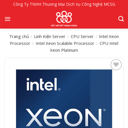
Bỏ
Công Ty TNHH Thương Mại Dịch Vụ Công Nghệ MCSG
qua
nội
dung
Trang chủ
Linh Kiện Server
CPU Server
Intel Xeon
/
/
/
Processor
Intel Xeon Scalable Processor
CPU Intel
/
/
Xeon Platinum