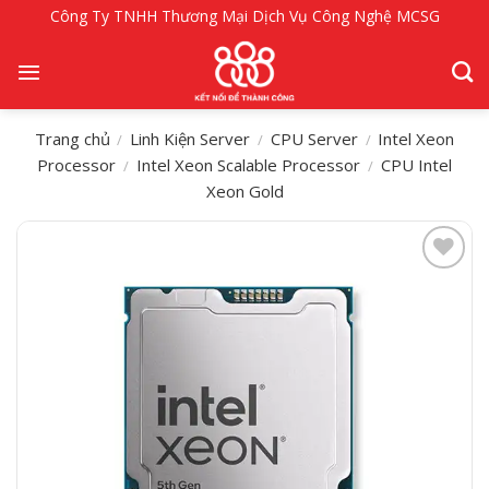
Bỏ
Công Ty TNHH Thương Mại Dịch Vụ Công Nghệ MCSG
qua
nội
dung
Trang chủ
Linh Kiện Server
CPU Server
Intel Xeon
/
/
/
Processor
Intel Xeon Scalable Processor
CPU Intel
/
/
Xeon Gold