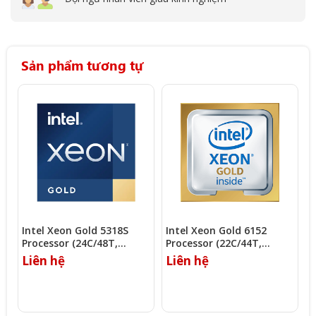
Sản phẩm tương tự
Intel Xeon Gold 5318S
Intel Xeon Gold 6152
I
Processor (24C/48T,
Processor (22C/44T,
P
2.10Ghz, 36MB)
2.10Ghz, 30.25MB)
2
Liên hệ
Liên hệ
L