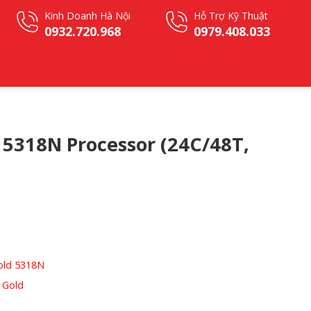
Kinh Doanh Hà Nội
Hỗ Trợ Kỹ Thuật
0932.720.968
0979.408.033
 5318N Processor (24C/48T,
Gold 5318N
 Gold