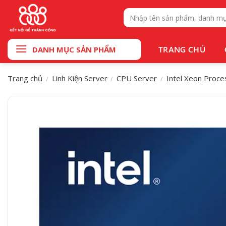
Bỏ
Tìm
qua
kiếm:
nội
dung
TRANG CHỦ
DANH MỤC SẢN PHẨM
Trang chủ
Linh Kiện Server
CPU Server
Intel Xeon Proce
/
/
/