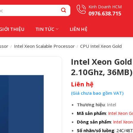
Kinh Doanh HCM
0976.638.715
GIỚI THIỆU
TIN TỨC
LIÊN HỆ
ssor
Intel Xeon Scalable Processor
CPU Intel Xeon Gold
/
/
Intel Xeon Gold
2.10Ghz, 36MB)
Liên hệ
(Giá chưa bao gồm VAT)
Thương hiệu
: Intel
Mã sản phẩm
:
Intel Xeon 
Dòng sản phẩm
:
Intel Xeon
Số nhân/số luồng
: 24C/48T