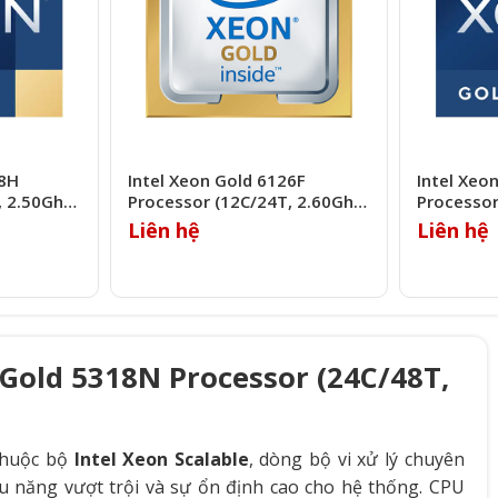
18H
Intel Xeon Gold 6126F
Intel Xeo
, 2.50Ghz,
Processor (12C/24T, 2.60Ghz,
Processor
19.25MB)
12MB)
Liên hệ
Liên hệ
 Gold 5318N Processor (24C/48T,
thuộc bộ
Intel Xeon Scalable
, dòng bộ vi xử lý chuyên
u năng vượt trội và sự ổn định cao cho hệ thống. CPU