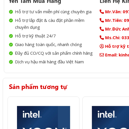
Yên Tâm Mua Hàng
Liên Hệ K
Hỗ trợ tư vấn miễn phí cùng chuyên gia
Mr.Vân:
09
Hỗ trợ lắp đặt & càu đặt phần mềm
Mr.Tiên:
09
chuyên dụng
Mr.Đức Anh
Hỗ trợ kỹ thuật 24/7
Ms.Chi:
033
Giao hàng toàn quốc, nhanh chóng
Hỗ trợ kỹ 
Đầy đủ CO/CQ với sản phẩm chính hãng
Email:
kinh
Dịch vụ hậu mãi hàng đầu Việt Nam
Sản phẩm tương tự