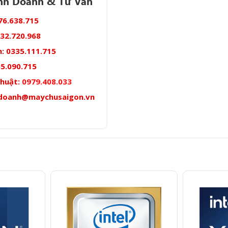
inh Doanh & Tư Vấn
76.638.715
32.720.968
:
0335.111.715
5.090.715
thuật:
0979.408.033
doanh@maychusaigon.vn