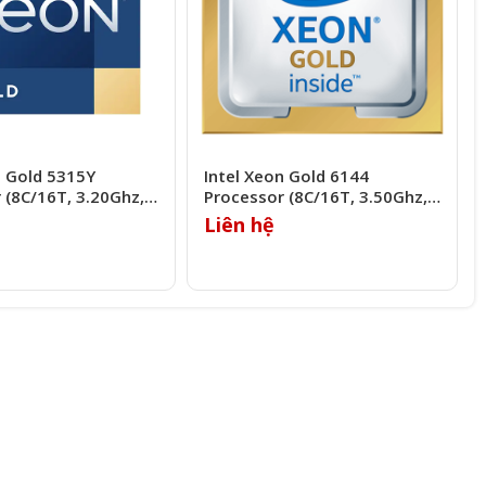
n Gold 5315Y
Intel Xeon Gold 6144
 (8C/16T, 3.20Ghz,
Processor (8C/16T, 3.50Ghz,
24.75MB)
Liên hệ