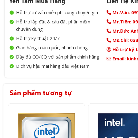
Yên Tâm Mua Hàng
Liên Hệ K
Hỗ trợ tư vấn miễn phí cùng chuyên gia
Mr.Vân:
09
Hỗ trợ lắp đặt & càu đặt phần mềm
Mr.Tiên:
09
chuyên dụng
Mr.Đức Anh
Hỗ trợ kỹ thuật 24/7
Ms.Chi:
033
Giao hàng toàn quốc, nhanh chóng
Hỗ trợ kỹ 
Đầy đủ CO/CQ với sản phẩm chính hãng
Email:
kinh
Dịch vụ hậu mãi hàng đầu Việt Nam
Sản phẩm tương tự