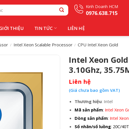
Kinh Doanh HCM
0976.638.715
GIỚI THIỆU
TIN TỨC
LIÊN HỆ
ssor
Intel Xeon Scalable Processor
CPU Intel Xeon Gold
/
/
Intel Xeon Gold
3.10Ghz, 35.75
Liên hệ
(Giá chưa bao gồm VAT)
Thương hiệu
: Intel
Mã sản phẩm
:
Intel Xeon G
Dòng sản phẩm
:
Intel Xeon
Số nhân/số luồng
: 20C/40T