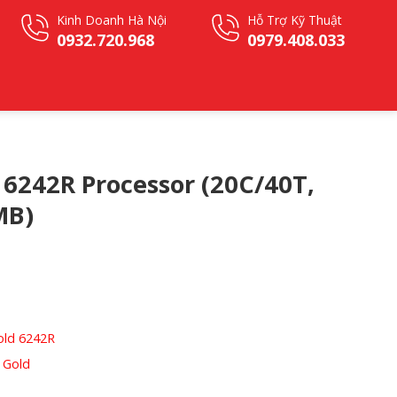
Kinh Doanh Hà Nội
Hỗ Trợ Kỹ Thuật
0932.720.968
0979.408.033
 6242R Processor (20C/40T,
MB)
old 6242R
 Gold