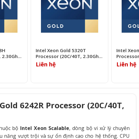
48H
Intel Xeon Gold 5320T
Intel Xeo
, 2.30Ghz,
Processor (20C/40T, 2.30Ghz,
Processor
30MB)
27.5MB)
Liên hệ
Liên hệ
 Gold 6242R Processor (20C/40T,
thuộc bộ
Intel Xeon Scalable
, dòng bộ vi xử lý chuyên
u năng vượt trội và sự ổn định cao cho hệ thống. CPU