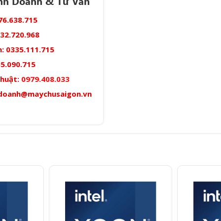
inh Doanh & Tư Vấn
76.638.715
32.720.968
:
0335.111.715
5.090.715
thuật:
0979.408.033
doanh@maychusaigon.vn