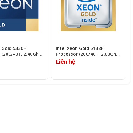
n Gold 5320H
Intel Xeon Gold 6138F
 (20C/40T, 2.40Ghz,
Processor (20C/40T, 2.00Ghz,
27.5MB)
Liên hệ