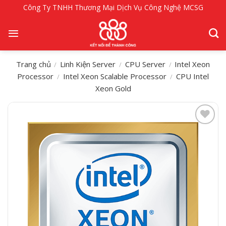
Bỏ
Công Ty TNHH Thương Mại Dịch Vụ Công Nghệ MCSG
qua
nội
dung
Trang chủ
Linh Kiện Server
CPU Server
Intel Xeon
/
/
/
Processor
Intel Xeon Scalable Processor
CPU Intel
/
/
Xeon Gold