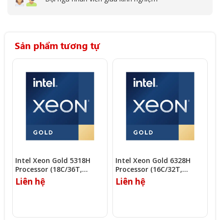
Sản phẩm tương tự
Intel Xeon Gold 5318H
Intel Xeon Gold 6328H
I
Processor (18C/36T,
Processor (16C/32T,
P
2.50Ghz, 24.75MB)
2.80Ghz, 22MB)
2
Liên hệ
Liên hệ
L