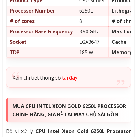
Product Type
CPU Server
Product Co
Processor Number
6250L
Lithograp
# of cores
8
# of thre
Processor Base Frequency
3.90 GHz
Max Turbo
Socket
LGA3647
Cache
TDP
185 W
Memory T
Xem chi tiết thông số
tại đây
MUA CPU INTEL XEON GOLD 6250L PROCESSOR
CHÍNH HÃNG, GIÁ RẺ TẠI MÁY CHỦ SÀI GÒN
Bộ vi xử lý
CPU Intel Xeon Gold 6250L Processor