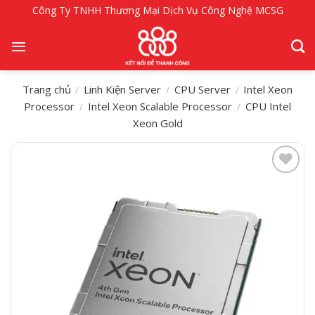
Bỏ
Công Ty TNHH Thương Mại Dịch Vụ Công Nghệ MCSG
qua
nội
dung
Trang chủ
Linh Kiện Server
CPU Server
Intel Xeon
/
/
/
Processor
Intel Xeon Scalable Processor
CPU Intel
/
/
Xeon Gold