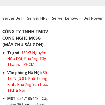
Server Dell
Server HPE
Server Lenovo
Dell Power
CÔNG TY TNHH TMDV
CÔNG NGHỆ MCSG
(MÁY CHỦ SÀI GÒN)
Trụ sở:
150/7 Nguyễn
Hữu Dật, Phường Tây
Thạnh, TPHCM
Văn phòng Hà Nội:
Số
15, Ngõ 81, Phố Trung
Kính, Phường Yên Hoà,
TP.Hà Nội
MST:
0317185448 - Cấp
ngày 08 tháng 03 năm