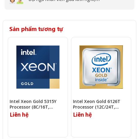
Sản phẩm tương tự
Intel Xeon Gold 5315Y
Intel Xeon Gold 6126T
I
Processor (8C/16T,
Processor (12C/24T,
P
3.20Ghz, 12MB)
2.60Ghz, 19.25MB)
2
Liên hệ
Liên hệ
L