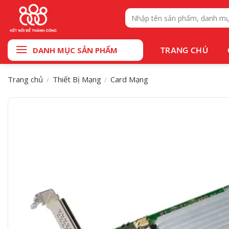
Bỏ
Tìm
qua
kiếm:
nội
dung
TRANG CHỦ
DANH MỤC SẢN PHẨM
Trang chủ
Thiết Bị Mạng
Card Mạng
/
/