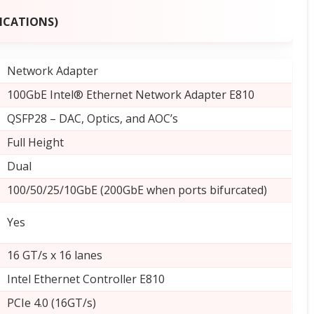
FICATIONS)
Network Adapter
100GbE Intel® Ethernet Network Adapter E810
QSFP28 – DAC, Optics, and AOC’s
Full Height
Dual
100/50/25/10GbE (200GbE when ports bifurcated)
Yes
16 GT/s x 16 lanes
Intel Ethernet Controller E810
PCIe 4.0 (16GT/s)