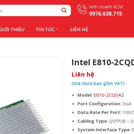
Kinh Doanh HCM
0976.638.715
GIỚI THIỆU
TIN TỨC
LIÊN HỆ
Intel E810-2CQ
Liên hệ
(Giá chưa bao gồm VAT)
Model
:
E810-2CQDA2
Port Configuration
: Dual
Data Rate Per Port:
100/5
Cabling Type
: QSFP28 – D
System Interface Type
: 