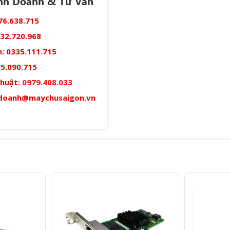
inh Doanh & Tư Vấn
76.638.715
32.720.968
:
0335.111.715
5.090.715
thuật:
0979.408.033
doanh@maychusaigon.vn