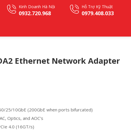
Kinh Doanh Hà Nội
Hỗ Trợ Kỹ Thuật
0932.720.968
0979.408.033
DA2 Ethernet Network Adapter
0/25/10GbE (200GbE when ports bifurcated)
AC, Optics, and AOC’s
PCIe 4.0 (16GT/s)