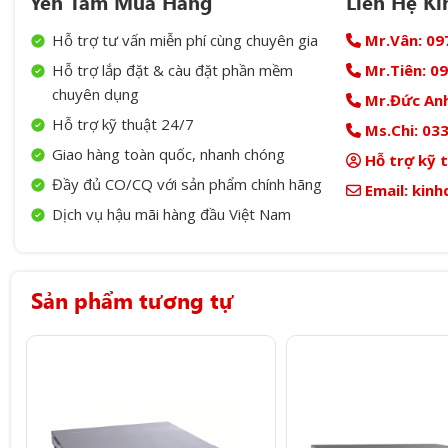
Yên Tâm Mua Hàng
Liên Hệ K
Hỗ trợ tư vấn miễn phí cùng chuyên gia
Mr.Vân:
09
Hỗ trợ lắp đặt & càu đặt phần mềm
Mr.Tiên:
09
chuyên dụng
Mr.Đức Anh
Hỗ trợ kỹ thuật 24/7
Ms.Chi:
033
Giao hàng toàn quốc, nhanh chóng
Hỗ trợ kỹ 
Đầy đủ CO/CQ với sản phẩm chính hãng
Email:
kinh
Dịch vụ hậu mãi hàng đầu Việt Nam
Sản phẩm tương tự