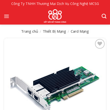
Bỏ
Công Ty TNHH Thương Mại Dịch Vụ Công Nghệ MCSG
qua
nội
dung
Trang chủ
Thiết Bị Mạng
Card Mạng
/
/