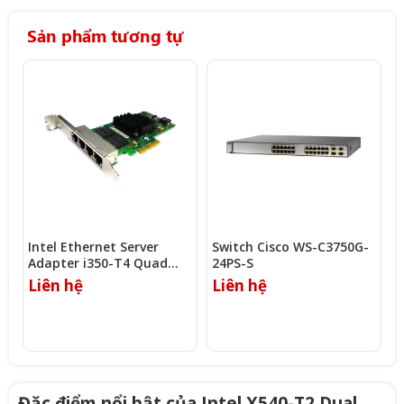
Sản phẩm tương tự
Intel Ethernet Server
Switch Cisco WS-C3750G-
I
Adapter i350-T4 Quad
24PS-S
A
Port
Liên hệ
Liên hệ
L
Đặc điểm nổi bật của Intel X540-T2 Dual