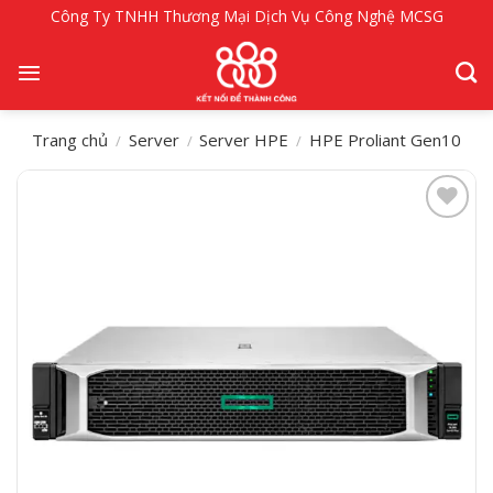
Bỏ
Công Ty TNHH Thương Mại Dịch Vụ Công Nghệ MCSG
qua
nội
dung
Trang chủ
Server
Server HPE
HPE Proliant Gen10
/
/
/