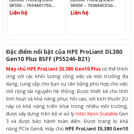
SR550 – 7X04A017SG
SR650 – 7X06A0CESG
S
(Xeon Gold 5120)
(Silver 4208/16GB/930-8i)
(
Liên hệ
Liên hệ
L
Đặc điểm nổi bật của HPE ProLiant DL380
Gen10 Plus 8SFF (P55246-B21)
Máy chủ HPE ProLiant DL380 Gen10 Plus
có thể thích
ứng với các khối lượng công việc và môi trường đa
dạng, cung cấp cho bạn sự cân bằng phù hợp cho việc
mở rộng tài nguyên hệ thống. Được thiết kế cho tính
linh hoạt và khả năng phục hồi cao, với kích thước 2U
này có khả năng triển khai trong nhiều môi trường,
được xây dựng trên bộ vi xử lý
Intel Xeon Scalable
Gen
3 và được bảo hành toàn diện. Được trang bị khả
năng PCIe Gen4, máy chủ
HPE ProLiant DL380 Gen10