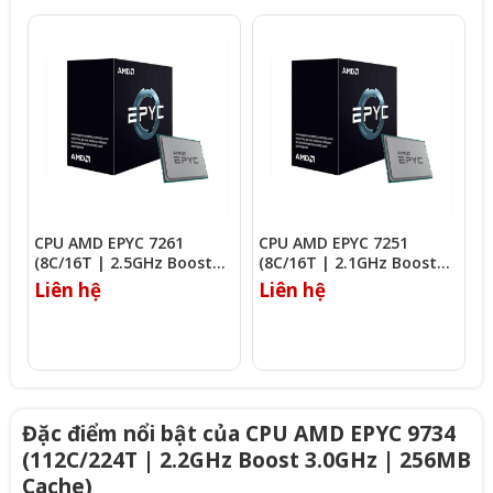
CPU AMD EPYC 7261
CPU AMD EPYC 7251
C
(8C/16T | 2.5GHz Boost
(8C/16T | 2.1GHz Boost
(
2.9GHz | 64MB Cache)
2.9GHz | 32MB Cache)
3
Liên hệ
Liên hệ
L
Đặc điểm nổi bật của CPU AMD EPYC 9734
(112C/224T | 2.2GHz Boost 3.0GHz | 256MB
Cache)