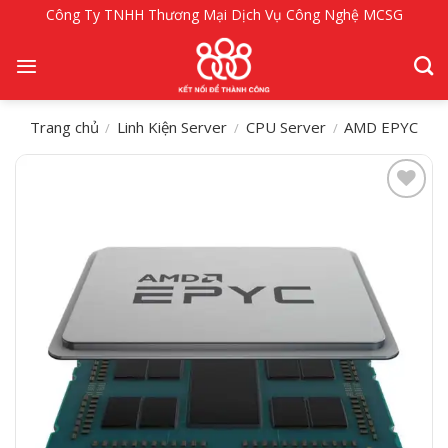
Bỏ
Công Ty TNHH Thương Mại Dịch Vụ Công Nghệ MCSG
qua
nội
dung
Trang chủ
Linh Kiện Server
CPU Server
AMD EPYC
/
/
/