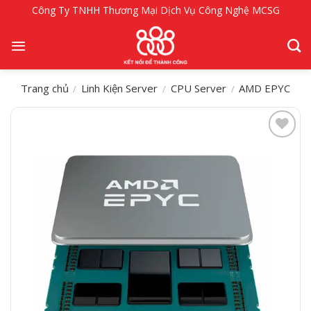
Bỏ
Công Ty TNHH Thương Mại Dịch Vụ Công Nghệ MCSG
qua
nội
dung
Trang chủ
Linh Kiện Server
CPU Server
AMD EPYC
/
/
/