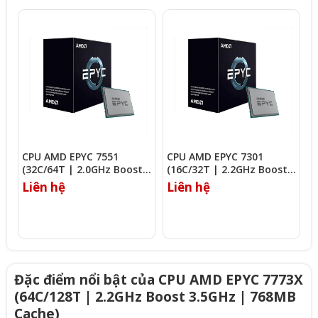
CPU AMD EPYC 7551
CPU AMD EPYC 7301
C
(32C/64T | 2.0GHz Boost
(16C/32T | 2.2GHz Boost
(
3.0GHz | 64MB Cache)
2.7GHz | 64MB Cache)
3
Liên hệ
Liên hệ
L
Đặc điểm nổi bật của CPU AMD EPYC 7773X
(64C/128T | 2.2GHz Boost 3.5GHz | 768MB
Cache)