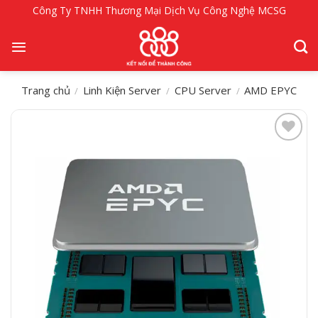
Bỏ
Công Ty TNHH Thương Mại Dịch Vụ Công Nghệ MCSG
qua
nội
dung
Trang chủ
Linh Kiện Server
CPU Server
AMD EPYC
/
/
/