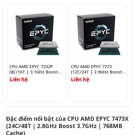
CPU AMD EPYC 7232P
CPU AMD EPYC 7272
C
(8C/16T | 3.1GHz Boost
(12C/24T | 2.9GHz Boost
(
3.2GHz | 32MB Cache)
3.2GHz | 64MB Cache)
3
Liên hệ
Liên hệ
L
Đặc điểm nổi bật của CPU AMD EPYC 7473X
(24C/48T | 2.8GHz Boost 3.7GHz | 768MB
Cache)