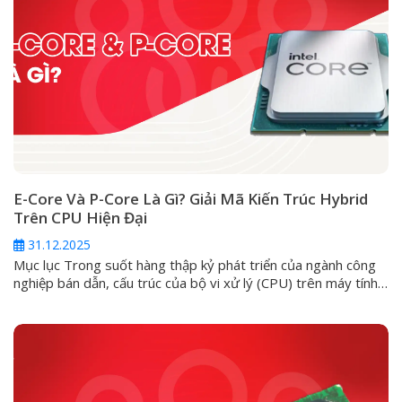
E-Core Và P-Core Là Gì? Giải Mã Kiến Trúc Hybrid
Trên CPU Hiện Đại
31.12.2025
Mục lục Trong suốt hàng thập kỷ phát triển của ngành công
nghiệp bán dẫn, cấu trúc của bộ vi xử lý (CPU) trên máy tính
cá nhân luôn đi theo một lối mòn: kiến trúc đồng nhất
(Homogeneous). Ở đó, mọi nhân trong một con chip đều
được đúc từ một khuôn mẫu, có...