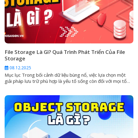
File Storage Là Gì? Quá Trình Phát Triển Của File
Storage
08.12.2025
Mục lục Trong bối cảnh dữ liệu bùng nổ, việc lựa chọn một
giải pháp lưu trữ phù hợp là yếu tố sống còn đối với mọi tổ
chức. Trong số các hình thức phổ biến, File Storage (Lưu trữ
tệp tin) được xem là giải pháp quen thuộc và trực quan nhất.
Tuy nhiên,...