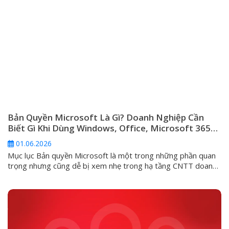
Bản Quyền Microsoft Là Gì? Doanh Nghiệp Cần
Biết Gì Khi Dùng Windows, Office, Microsoft 365
Và Windows Server
01.06.2026
Mục lục Bản quyền Microsoft là một trong những phần quan
trọng nhưng cũng dễ bị xem nhẹ trong hạ tầng CNTT doanh
nghiệp. Nhiều đơn vị chỉ quan tâm máy tính đã kích hoạt
Windows hay chưa, Office có mở được Word, Excel hay
không, hoặc server có chạy được phần mềm nội bộ...