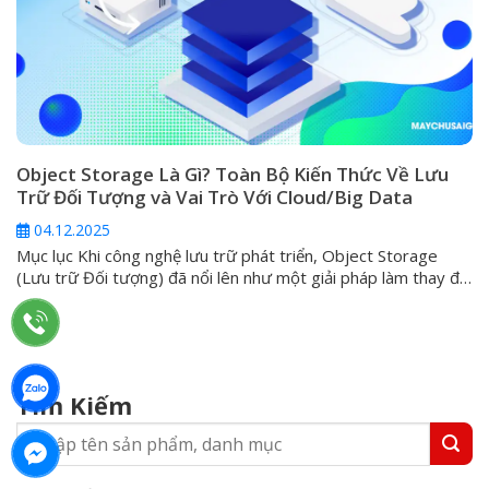
Object Storage Là Gì? Toàn Bộ Kiến Thức Về Lưu
Trữ Đối Tượng và Vai Trò Với Cloud/Big Data
04.12.2025
Mục lục Khi công nghệ lưu trữ phát triển, Object Storage
(Lưu trữ Đối tượng) đã nổi lên như một giải pháp làm thay đổi
cách chúng ta tiếp cận và quản lý thông tin trong kỷ nguyên
dữ liệu lớn (Big Data). Bất kỳ ai đang tìm kiếm sự mở rộng linh
hoạt, tính...
Tìm Kiếm