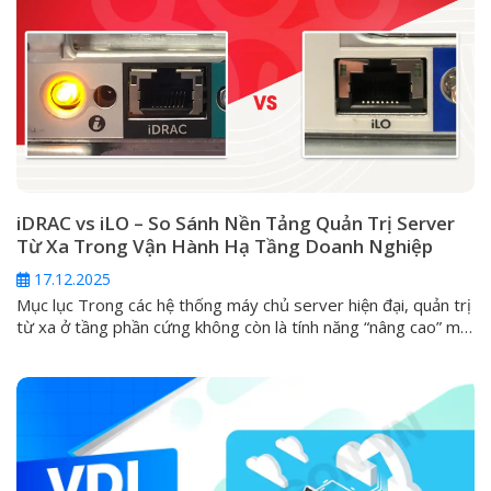
iDRAC vs iLO – So Sánh Nền Tảng Quản Trị Server
Từ Xa Trong Vận Hành Hạ Tầng Doanh Nghiệp
17.12.2025
Mục lục Trong các hệ thống máy chủ server hiện đại, quản trị
từ xa ở tầng phần cứng không còn là tính năng “nâng cao” mà
đã trở thành yêu cầu tiêu chuẩn. Khi server gặp sự cố nghiêm
trọng như không boot được, lỗi hệ điều hành, hỏng RAID hoặc
cần can thiệp...