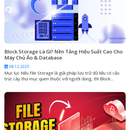
Block Storage Là Gì? Nền Tảng Hiệu Suất Cao Cho
Máy Chủ Ảo & Database
08.12.2025
Mục lục Nếu File Storage là giải pháp lưu trữ dữ liệu có cấu
trúc cây thư mục quen thuộc với người dùng, thì Block
Storage chính là phương pháp lưu trữ tối ưu hiệu suất, được
thiết kế để vận hành các ứng dụng quan trọng, đòi hỏi tốc độ
I/O (Input/Output) cực cao...