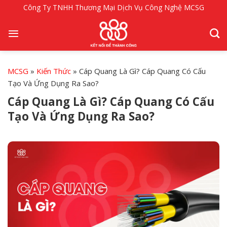
Bỏ
Công Ty TNHH Thương Mại Dịch Vụ Công Nghệ MCSG
qua
nội
dung
MCSG
»
Kiến Thức
»
Cáp Quang Là Gì? Cáp Quang Có Cấu
Tạo Và Ứng Dụng Ra Sao?
Cáp Quang Là Gì? Cáp Quang Có Cấu
Tạo Và Ứng Dụng Ra Sao?