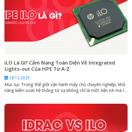
iLO Là Gì? Cẩm Nang Toàn Diện Về Integrated
Lights-out Của HPE Từ A-Z
18.12.2025
Mục lục Trong thế giới vận hành máy chủ chuyên nghiệp, khả
năng kiểm soát hệ thống từ xa không chỉ là một tiện ích mà là
một yêu cầu sống còn. Đối với các dòng máy chủ HPE
ProLiant, giải pháp cốt lõi cho vấn đề này chính là Integrated
Lights-Out (iLO). Vậy iLO...