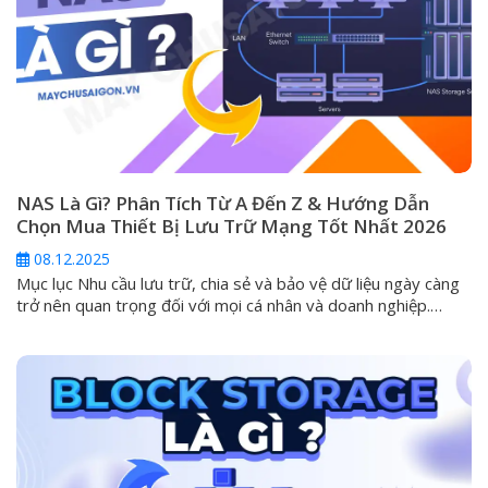
NAS Là Gì? Phân Tích Từ A Đến Z & Hướng Dẫn
Chọn Mua Thiết Bị Lưu Trữ Mạng Tốt Nhất 2026
08.12.2025
Mục lục Nhu cầu lưu trữ, chia sẻ và bảo vệ dữ liệu ngày càng
trở nên quan trọng đối với mọi cá nhân và doanh nghiệp.
Trong kỷ nguyên mà các ổ cứng ngoài (DAS) và dịch vụ đám
mây công cộng không còn đáp ứng đủ tiêu chí về an toàn và
khả...