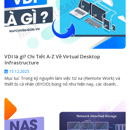
VDI là gì? Chi Tiết A-Z Về Virtual Desktop
Infrastructure
15.12.2025
Mục lục Trong kỷ nguyên làm việc từ xa (Remote Work) và
thiết bị cá nhân (BYOD) bùng nổ như hiện nay, các doanh
nghiệp luôn phải đối mặt với một thách thức lớn: làm thế nào
để cung cấp môi trường làm việc an toàn, đồng nhất và hiệu
suất cao cho mọi nhân...