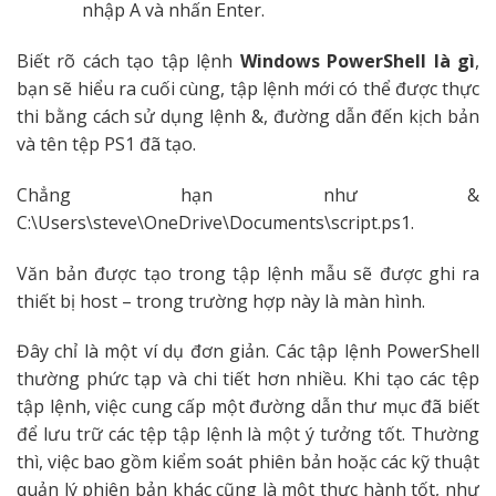
nhập A và nhấn Enter.
Biết rõ cách tạo tập lệnh
Windows PowerShell là gì
,
bạn sẽ hiểu ra cuối cùng, tập lệnh mới có thể được thực
thi bằng cách sử dụng lệnh &, đường dẫn đến kịch bản
và tên tệp PS1 đã tạo.
Chẳng hạn như &
C:\Users\steve\OneDrive\Documents\script.ps1.
Văn bản được tạo trong tập lệnh mẫu sẽ được ghi ra
thiết bị host – trong trường hợp này là màn hình.
Đây chỉ là một ví dụ đơn giản. Các tập lệnh PowerShell
thường phức tạp và chi tiết hơn nhiều. Khi tạo các tệp
tập lệnh, việc cung cấp một đường dẫn thư mục đã biết
để lưu trữ các tệp tập lệnh là một ý tưởng tốt. Thường
thì, việc bao gồm kiểm soát phiên bản hoặc các kỹ thuật
quản lý phiên bản khác cũng là một thực hành tốt, như