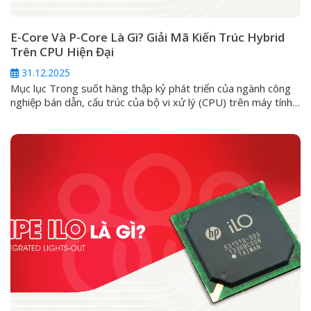
E-Core Và P-Core Là Gì? Giải Mã Kiến Trúc Hybrid
Trên CPU Hiện Đại
31.12.2025
Mục lục Trong suốt hàng thập kỷ phát triển của ngành công
nghiệp bán dẫn, cấu trúc của bộ vi xử lý (CPU) trên máy tính
cá nhân luôn đi theo một lối mòn: kiến trúc đồng nhất
(Homogeneous). Ở đó, mọi nhân trong một con chip đều
được đúc từ một khuôn mẫu, có...