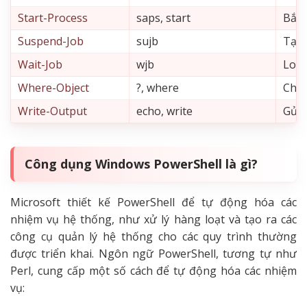
Start-Process
saps, start
Bắt 
Suspend-Job
sujb
Tạm 
Wait-Job
wjb
Loại
Where-Object
?, where
Chọn
Write-Output
echo, write
Gửi 
Công dụng Windows PowerShell là gì?
Microsoft thiết kế PowerShell để tự động hóa các
nhiệm vụ hệ thống, như xử lý hàng loạt và tạo ra các
công cụ quản lý hệ thống cho các quy trình thường
được triển khai. Ngôn ngữ PowerShell, tương tự như
Perl, cung cấp một số cách để tự động hóa các nhiệm
vụ: