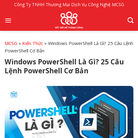
Bỏ
Công Ty TNHH Thương Mại Dịch Vụ Công Nghệ MCSG
qua
nội
dung
MCSG
»
Kiến Thức
»
Windows PowerShell Là Gì? 25 Câu Lệnh
PowerShell Cơ Bản
Windows PowerShell Là Gì? 25 Câu
Lệnh PowerShell Cơ Bản