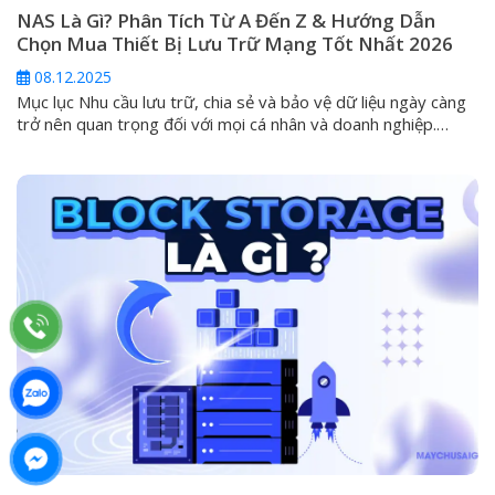
NAS Là Gì? Phân Tích Từ A Đến Z & Hướng Dẫn
Chọn Mua Thiết Bị Lưu Trữ Mạng Tốt Nhất 2026
08.12.2025
Mục lục Nhu cầu lưu trữ, chia sẻ và bảo vệ dữ liệu ngày càng
trở nên quan trọng đối với mọi cá nhân và doanh nghiệp.
Trong kỷ nguyên mà các ổ cứng ngoài (DAS) và dịch vụ đám
mây công cộng không còn đáp ứng đủ tiêu chí về an toàn và
khả...