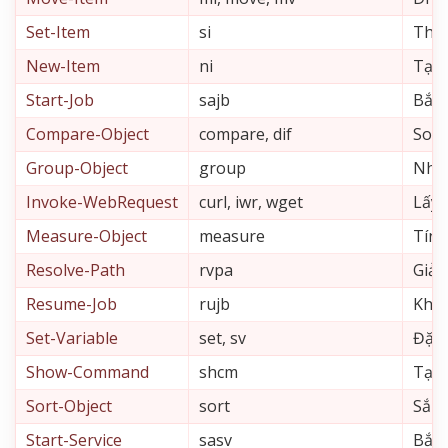
Set-Item
si
Thay
New-Item
ni
Tạo 
Start-Job
sajb
Bắt 
Compare-Object
compare, dif
So s
Group-Object
group
Nhóm
Invoke-WebRequest
curl, iwr, wget
Lấy 
Measure-Object
measure
Tính
Resolve-Path
rvpa
Giải
Resume-Job
rujb
Khởi
Set-Variable
set, sv
Đặt 
Show-Command
shcm
Tạo 
Sort-Object
sort
Sắp 
Start-Service
sasv
Bắt 