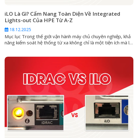
iLO Là Gì? Cẩm Nang Toàn Diện Về Integrated
Lights-out Của HPE Từ A-Z
18.12.2025
Mục lục Trong thế giới vận hành máy chủ chuyên nghiệp, khả
năng kiểm soát hệ thống từ xa không chỉ là một tiện ích mà là
một yêu cầu sống còn. Đối với các dòng máy chủ HPE
ProLiant, giải pháp cốt lõi cho vấn đề này chính là Integrated
Lights-Out (iLO). Vậy iLO...