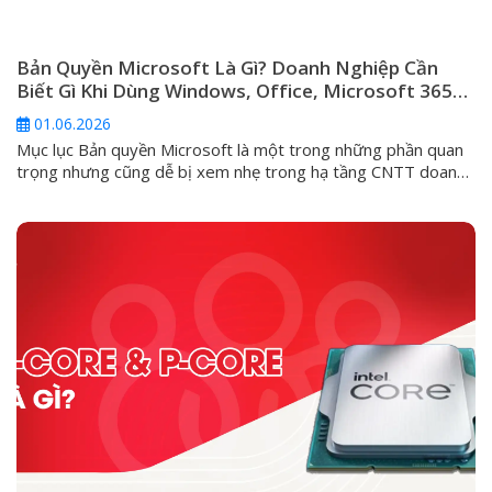
Bản Quyền Microsoft Là Gì? Doanh Nghiệp Cần
Biết Gì Khi Dùng Windows, Office, Microsoft 365
Và Windows Server
01.06.2026
Mục lục Bản quyền Microsoft là một trong những phần quan
trọng nhưng cũng dễ bị xem nhẹ trong hạ tầng CNTT doanh
nghiệp. Nhiều đơn vị chỉ quan tâm máy tính đã kích hoạt
Windows hay chưa, Office có mở được Word, Excel hay
không, hoặc server có chạy được phần mềm nội bộ...