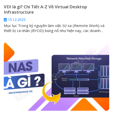
VDI là gì? Chi Tiết A-Z Về Virtual Desktop
Infrastructure
15.12.2025
Mục lục Trong kỷ nguyên làm việc từ xa (Remote Work) và
thiết bị cá nhân (BYOD) bùng nổ như hiện nay, các doanh
nghiệp luôn phải đối mặt với một thách thức lớn: làm thế nào
để cung cấp môi trường làm việc an toàn, đồng nhất và hiệu
suất cao cho mọi nhân...