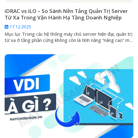
iDRAC vs iLO – So Sánh Nền Tảng Quản Trị Server
Từ Xa Trong Vận Hành Hạ Tầng Doanh Nghiệp
17.12.2025
Mục lục Trong các hệ thống máy chủ server hiện đại, quản trị
từ xa ở tầng phần cứng không còn là tính năng “nâng cao” mà
đã trở thành yêu cầu tiêu chuẩn. Khi server gặp sự cố nghiêm
trọng như không boot được, lỗi hệ điều hành, hỏng RAID hoặc
cần can thiệp...