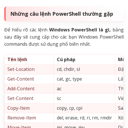
Những câu lệnh PowerShell thường gặp
Để hiểu rõ các lệnh
Windows PowerShell là gì,
bảng
sau đây sẽ cung cấp cho các bạn Windows PowerShell
commands được sử dụng phổ biến nhất.
Tên lệnh
Cú pháp
Mô 
Set-Location
cd, chdir, sl
Đặt v
Get-Content
cat, gc, type
Lấy 
Add-Content
ac
Thêm
Set-Content
sc
Viết
Copy-Item
copy, cp, cpi
Sao 
Remove-Item
del, erase, rd, ri, rm, rmdir
Xóa 
Move-Item
mi, move, mv
Di c