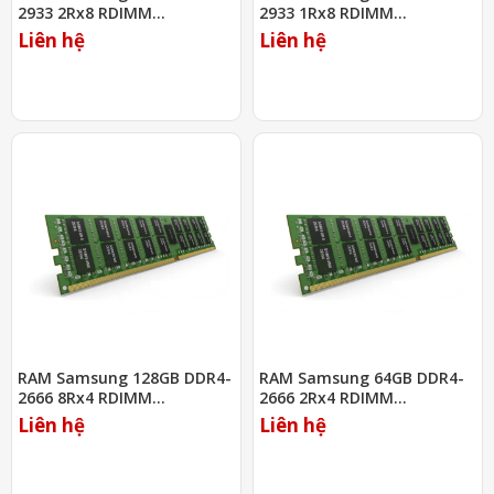
2933 2Rx8 RDIMM
2933 1Rx8 RDIMM
(M393A2K43DB2-CVF)
(M393A1K43DB1-CVF)
Liên hệ
Liên hệ
RAM Samsung 128GB DDR4-
RAM Samsung 64GB DDR4-
2666 8Rx4 RDIMM
2666 2Rx4 RDIMM
(M393AAK40B42-CWD)
(M393A8G40MB2-CTD)
Liên hệ
Liên hệ