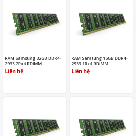
RAM Samsung 32GB DDR4-
RAM Samsung 16GB DDR4-
2933 2Rx4 RDIMM
2933 1Rx4 RDIMM
(M393A4K40DB2-CVF)
(M393A2K40CB2-CVF)
Liên hệ
Liên hệ