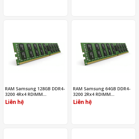
RAM Samsung 128GB DDR4-
RAM Samsung 64GB DDR4-
3200 4Rx4 RDIMM
3200 2Rx4 RDIMM
(M393AAG40M32-CAE)
(M393A8G40AB2-CWE)
Liên hệ
Liên hệ