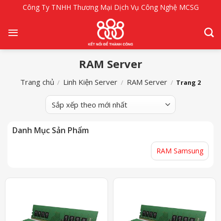
Bỏ
Công Ty TNHH Thương Mại Dịch Vụ Công Nghệ MCSG
qua
nội
dung
RAM Server
Trang chủ
Linh Kiện Server
RAM Server
/
/
/
Trang 2
Danh Mục Sản Phẩm
RAM Samsung