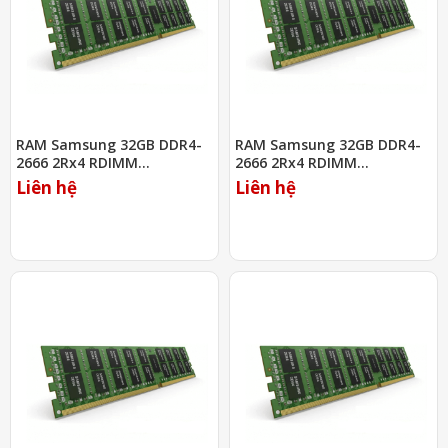
RAM Samsung 32GB DDR4-
RAM Samsung 32GB DDR4-
2666 2Rx4 RDIMM
2666 2Rx4 RDIMM
(M393A4K40CB2-CTD)
(M393A4K40DB2-CTD)
Liên hệ
Liên hệ