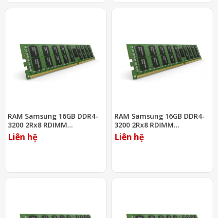
RAM Samsung 16GB DDR4-
RAM Samsung 16GB DDR4-
3200 2Rx8 RDIMM
3200 2Rx8 RDIMM
(M393A2K43DB2-CWE)
(M393A2K43DB3-CWE)
Liên hệ
Liên hệ