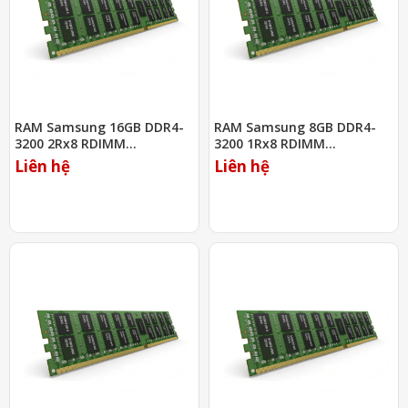
RAM Samsung 16GB DDR4-
RAM Samsung 8GB DDR4-
3200 2Rx8 RDIMM
3200 1Rx8 RDIMM
(M393A2K43EB3-CWE)
(M393A1K43DB1-CWE)
Liên hệ
Liên hệ