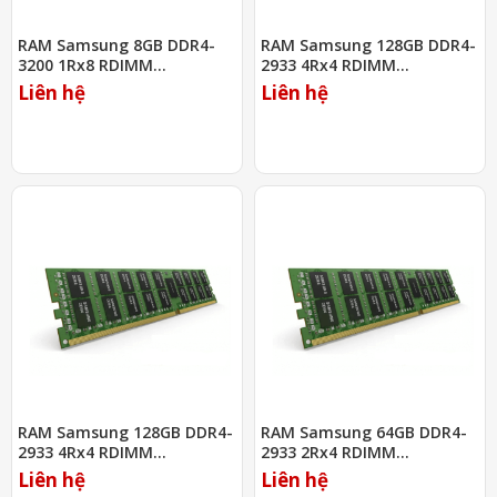
RAM Samsung 8GB DDR4-
RAM Samsung 128GB DDR4-
3200 1Rx8 RDIMM
2933 4Rx4 RDIMM
(M393A1K43DB2-CWE)
(M393AAG40M32-CYF)
Liên hệ
Liên hệ
RAM Samsung 128GB DDR4-
RAM Samsung 64GB DDR4-
2933 4Rx4 RDIMM
2933 2Rx4 RDIMM
(M393AAG40M3B-CYF)
(M393A8G40AB2-CVF)
Liên hệ
Liên hệ