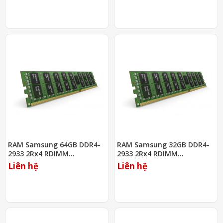
RAM Samsung 64GB DDR4-
RAM Samsung 32GB DDR4-
2933 2Rx4 RDIMM
2933 2Rx4 RDIMM
(M393A8G40MB2-CVF)
(M393A4K40CB2-CVF)
Liên hệ
Liên hệ