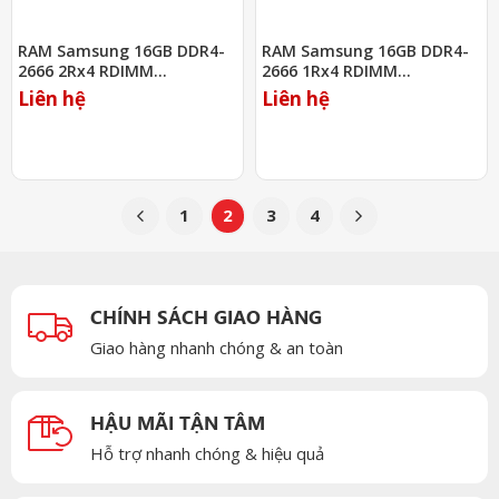
RAM Samsung 16GB DDR4-
RAM Samsung 16GB DDR4-
2666 2Rx4 RDIMM
2666 1Rx4 RDIMM
(M393A2G40EB2-CTD)
(M393A2K40BB2-CTD)
Liên hệ
Liên hệ
1
2
3
4
CHÍNH SÁCH GIAO HÀNG
Giao hàng nhanh chóng & an toàn
HẬU MÃI TẬN TÂM
Hỗ trợ nhanh chóng & hiệu quả