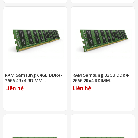
RAM Samsung 64GB DDR4-
RAM Samsung 32GB DDR4-
2666 4Rx4 RDIMM
2666 2Rx4 RDIMM
(M393A8K40B22-CWD)
(M393A4K40BB2-CTD)
Liên hệ
Liên hệ