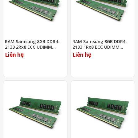
RAM Samsung 8GB DDR4-
RAM Samsung 8GB DDR4-
2133 2Rx8 ECC UDIMM
2133 1Rx8 ECC UDIMM
(M378A1G43DB0-CPB)
(M378A1K43BB1-CPB)
Liên hệ
Liên hệ