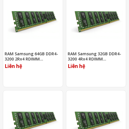
RAM Samsung 64GB DDR4-
RAM Samsung 32GB DDR4-
3200 2Rx4 RDIMM
3200 4Rx4 RDIMM
(M393A8G40BB4-CWE)
(M393A4G40BB3-CWE)
Liên hệ
Liên hệ