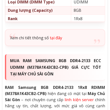
Loại DIMM (DIMM Type)
UDIMM
Dung lượng (Capacity)
8GB
Rank
1Rx8
Tốc độ Bus (Speed)
2133MHz (PC4-1700
Điện áp (Voltage)
1.2V
Xem chi tiết thông số
tại đây
Error Correction Code (ECC)
ECC
Number of Pins
288
MUA RAM SAMSUNG 8GB DDR4-2133 ECC
UDIMM (M378A1K43CB2-CPB) GIÁ CỰC TỐT
TẠI MÁY CHỦ SÀI GÒN
RAM Samsung 8GB DDR4-2133 1Rx8 RDIMM
(M378A1K43CB2-CPB)
hiện đang có mặt tại
Máy Chủ
Sài Gòn
– nơi chuyên cung cấp
linh kiện server
chính
hãng uy tín, chất lượng, với mức giá vô cùng cạnh