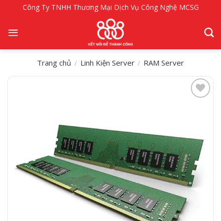
Bỏ
Công Ty TNHH Thương Mại Dịch Vụ Công Nghệ MCSG
qua
nội
dung
Trang chủ
Linh Kiện Server
RAM Server
/
/