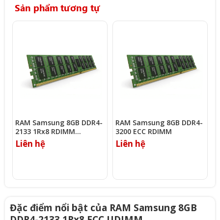
Sản phẩm tương tự
RAM Samsung 8GB DDR4-
RAM Samsung 8GB DDR4-
R
2133 1Rx8 RDIMM
3200 ECC RDIMM
D
(M393A1K43BB0-CPB)
(
Liên hệ
Liên hệ
L
Đặc điểm nổi bật của RAM Samsung 8GB
DDR4-2133 1Rx8 ECC UDIMM