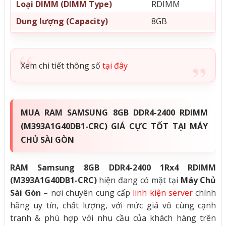
Loại DIMM (DIMM Type)
RDIMM
Dung lượng (Capacity)
8GB
Rank
1Rx4
Tốc độ Bus (Speed)
2400MHz (PC4-1920
Xem chi tiết thông số
tại đây
Điện áp (Voltage)
1.2V
Error Correction Code (ECC)
ECC
Number of Pins
288
MUA RAM SAMSUNG 8GB DDR4-2400 RDIMM
Cas Latency
CL17
(M393A1G40DB1-CRC) GIÁ CỰC TỐT TẠI MÁY
CHỦ SÀI GÒN
RAM Samsung 8GB DDR4-2400 1Rx4 RDIMM
(M393A1G40DB1-CRC)
hiện đang có mặt tại
Máy Chủ
Sài Gòn
– nơi chuyên cung cấp
linh kiện server
chính
hãng uy tín, chất lượng, với mức giá vô cùng cạnh
tranh & phù hợp với nhu cầu của khách hàng trên