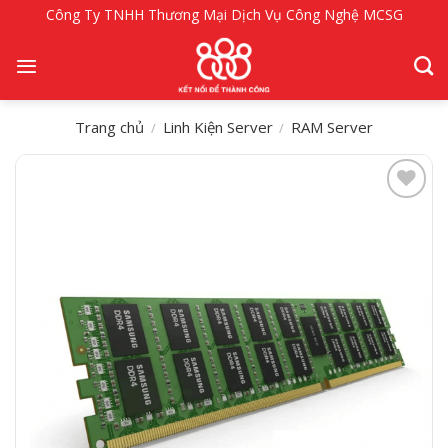
Bỏ
Công Ty TNHH Thương Mại Dịch Vụ Công Nghệ MCSG
qua
nội
dung
Trang chủ
Linh Kiện Server
RAM Server
/
/