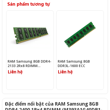
Sản phẩm tương tự
RAM Samsung 8GB DDR4-
RAM Samsung 8GB
R
2133 2Rx8 RDIMM
DDR3L-1600 ECC
D
(M393A1G43EB1-CPB)
(
Liên hệ
Liên hệ
L
Đặc điểm nổi bật của RAM Samsung 8GB
DDR4-2400 1Rx4 RDIMM (M393A1G40DB1-