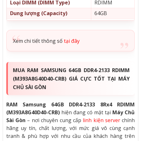
Loại DIMM (DIMM Type)
RDIMM
Dung lượng (Capacity)
64GB
Rank
8Rx4
Tốc độ Bus (Speed)
2133MHz (PC4-170
Xem chi tiết thông số
tại đây
Điện áp (Voltage)
1.2V
Error Correction Code (ECC)
ECC
Number of Pins
288
MUA RAM SAMSUNG 64GB DDR4-2133 RDIMM
Cas Latency
CL15
(M393A8G40D40-CRB) GIÁ CỰC TỐT TẠI MÁY
CHỦ SÀI GÒN
RAM Samsung 64GB DDR4-2133 8Rx4 RDIMM
(M393A8G40D40-CRB)
hiện đang có mặt tại
Máy Chủ
Sài Gòn
– nơi chuyên cung cấp
linh kiện server
chính
hãng uy tín, chất lượng, với mức giá vô cùng cạnh
tranh & phù hợp với nhu cầu của khách hàng trên