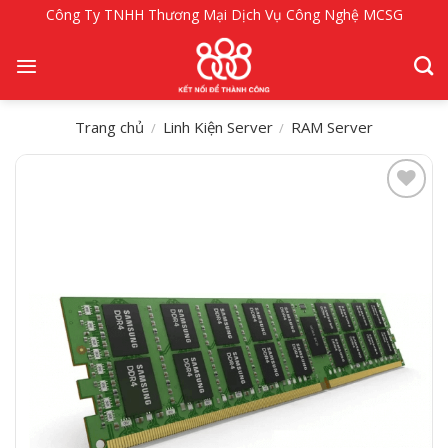
Bỏ
Công Ty TNHH Thương Mại Dịch Vụ Công Nghệ MCSG
qua
nội
dung
Trang chủ
Linh Kiện Server
RAM Server
/
/