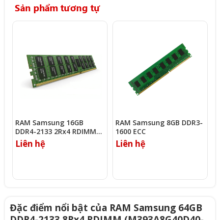
Sản phẩm tương tự
RAM Samsung 16GB
RAM Samsung 8GB DDR3-
R
DDR4-2133 2Rx4 RDIMM
1600 ECC
1
(M393A2G40EB1-CPB)
Liên hệ
Liên hệ
L
Đặc điểm nổi bật của RAM Samsung 64GB
DDR4-2133 8Rx4 RDIMM (M393A8G40D40-