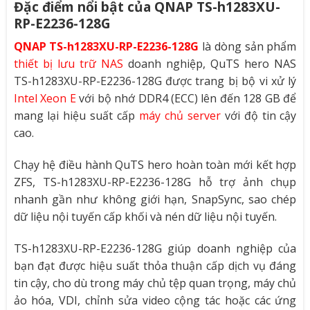
Đặc điểm nổi bật của QNAP TS-h1283XU-
RP-E2236-128G
QNAP TS-h1283XU-RP-E2236-128G
là dòng sản phẩm
thiết bị lưu trữ NAS
doanh nghiệp, QuTS hero NAS
TS-h1283XU-RP-E2236-128G được trang bị bộ vi xử lý
Intel Xeon E
với bộ nhớ DDR4 (ECC) lên đến 128 GB để
mang lại hiệu suất cấp
máy chủ server
với độ tin cậy
cao.
Chạy hệ điều hành QuTS hero hoàn toàn mới kết hợp
ZFS, TS-h1283XU-RP-E2236-128G hỗ trợ ảnh chụp
nhanh gần như không giới hạn, SnapSync, sao chép
dữ liệu nội tuyến cấp khối và nén dữ liệu nội tuyến.
TS-h1283XU-RP-E2236-128G giúp doanh nghiệp của
bạn đạt được hiệu suất thỏa thuận cấp dịch vụ đáng
tin cậy, cho dù trong máy chủ tệp quan trọng, máy chủ
ảo hóa, VDI, chỉnh sửa video cộng tác hoặc các ứng