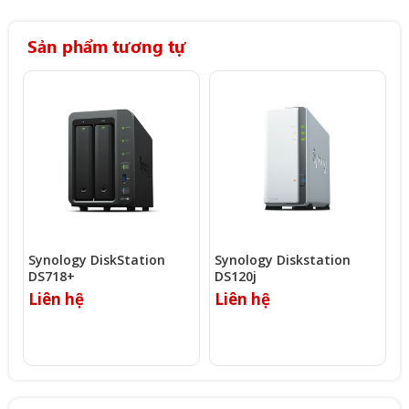
Sản phẩm tương tự
Synology DiskStation
Synology Diskstation
S
DS718+
DS120j
F
Liên hệ
Liên hệ
L