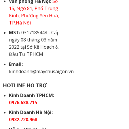
Văn phòng Hà Nội:
Số
15, Ngõ 81, Phố Trung
Kính, Phường Yên Hoà,
TP.Hà Nội
MST:
0317185448 - Cấp
ngày 08 tháng 03 năm
2022 tại Sở Kế Hoạch &
Đầu Tư TPHCM
Email:
kinhdoanh@maychusaigon.vn
HOTLINE HỖ TRỢ
Kinh Doanh TPHCM:
0976.638.715
Kinh Doanh Hà Nội:
0932.720.968