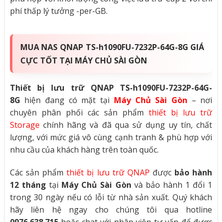
phí thấp lý tưởng -per-GB.
MUA NAS QNAP TS-h1090FU-7232P-64G-8G GIÁ
CỰC TỐT TẠI MÁY CHỦ SÀI GÒN
Thiết bị lưu trữ QNAP TS-h1090FU-7232P-64G-
8G
hiện đang có mặt tại
Máy Chủ Sài Gòn
– nơi
chuyên phân phối các sản phẩm
thiết bị lưu trữ
Storage
chính hãng và đã qua sử dụng uy tín, chất
lượng, với mức giá vô cùng cạnh tranh & phù hợp với
nhu cầu của khách hàng trên toàn quốc.
Các sản phẩm
thiết bị lưu trữ QNAP
được
bảo hành
12 tháng
tại
Máy Chủ Sài Gòn
và bảo hành 1 đổi 1
trong 30 ngày nếu có lỗi từ nhà sản xuất. Quý khách
hãy liên hệ ngay cho chúng tôi qua hotline
0976.638.715
hoặc chat với nhân viên tư vấn để được