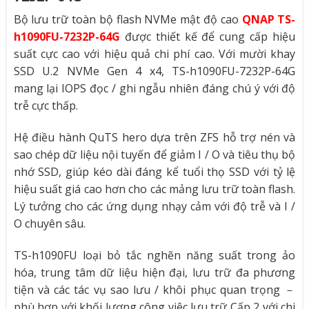
Bộ lưu trữ toàn bộ flash NVMe mật độ cao
QNAP TS-
h1090FU-7232P-64G
được thiết kế để cung cấp hiệu
suất cực cao với hiệu quả chi phí cao. Với mười khay
SSD U.2 NVMe Gen 4 x4, TS-h1090FU-7232P-64G
mang lại IOPS đọc / ghi ngẫu nhiên đáng chú ý với độ
trễ cực thấp.
Hệ điều hành QuTS hero dựa trên ZFS hỗ trợ nén và
sao chép dữ liệu nội tuyến để giảm I / O và tiêu thụ bộ
nhớ SSD, giúp kéo dài đáng kể tuổi thọ SSD với tỷ lệ
hiệu suất giá cao hơn cho các mảng lưu trữ toàn flash.
Lý tưởng cho các ứng dụng nhạy cảm với độ trễ và I /
O chuyên sâu.
TS-h1090FU loại bỏ tắc nghẽn năng suất trong ảo
hóa, trung tâm dữ liệu hiện đại, lưu trữ đa phương
tiện và các tác vụ sao lưu / khôi phục quan trọng －
phù hợp với khối lượng công việc lưu trữ Cấp 2 với chi