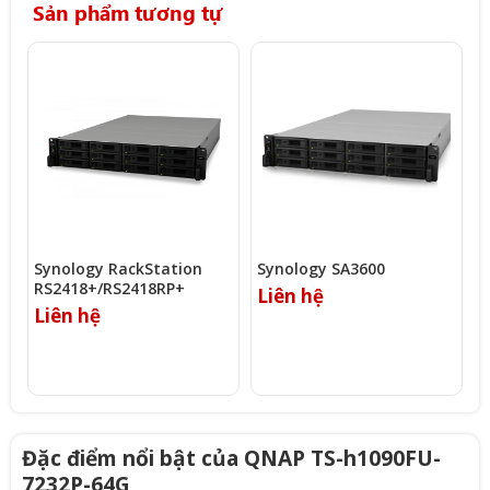
Sản phẩm tương tự
Synology RackStation
Synology SA3600
S
RS2418+​/​RS2418RP+
D
Liên hệ
Liên hệ
L
Đặc điểm nổi bật của QNAP TS-h1090FU-
7232P-64G