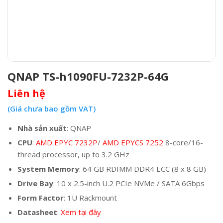
QNAP TS-h1090FU-7232P-64G
Liên hệ
(Giá chưa bao gồm VAT)
Nhà sản xuất
: QNAP
CPU
:
AMD EPYC 7232P
/
AMD EPYCS 7252
8-core/16-
thread processor, up to 3.2 GHz
System Memory
: 64 GB RDIMM DDR4 ECC (8 x 8 GB)
Drive Bay
: 10 x 2.5-inch U.2 PCIe NVMe / SATA 6Gbps
Form Factor
: 1U Rackmount
Datasheet
:
Xem tại đây