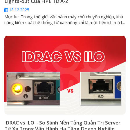
Lights-out Của HPE Từ A-Z
18.12.2025
Mục lục Trong thế giới vận hành máy chủ chuyên nghiệp, khả
năng kiểm soát hệ thống từ xa không chỉ là một tiện ích mà là
một yêu cầu sống còn. Đối với các dòng máy chủ HPE
ProLiant, giải pháp cốt lõi cho vấn đề này chính là Integrated
Lights-Out (iLO). Vậy iLO...
iDRAC vs iLO – So Sánh Nền Tảng Quản Trị Server
Từ Xa Trong Vận Hành Hạ Tầng Doanh Nghiệp