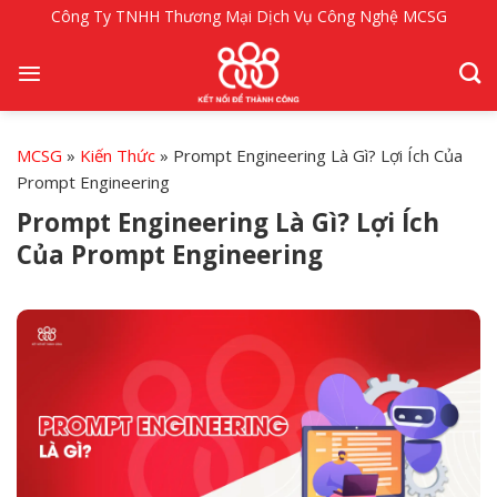
Bỏ
Công Ty TNHH Thương Mại Dịch Vụ Công Nghệ MCSG
qua
nội
dung
MCSG
»
Kiến Thức
»
Prompt Engineering Là Gì? Lợi Ích Của
Prompt Engineering
Prompt Engineering Là Gì? Lợi Ích
Của Prompt Engineering