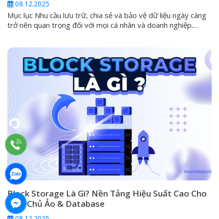
08.12.2025
Mục lục Nhu cầu lưu trữ, chia sẻ và bảo vệ dữ liệu ngày càng
trở nên quan trọng đối với mọi cá nhân và doanh nghiệp.
Trong kỷ nguyên mà các ổ cứng ngoài (DAS) và dịch vụ đám
mây công cộng không còn đáp ứng đủ tiêu chí về an toàn và
khả...
Block Storage Là Gì? Nền Tảng Hiệu Suất Cao Cho
Máy Chủ Ảo & Database
08.12.2025