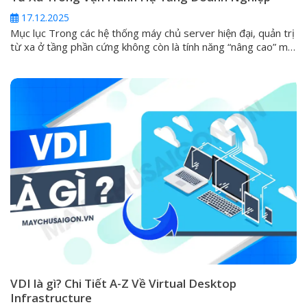
17.12.2025
Mục lục Trong các hệ thống máy chủ server hiện đại, quản trị
từ xa ở tầng phần cứng không còn là tính năng “nâng cao” mà
đã trở thành yêu cầu tiêu chuẩn. Khi server gặp sự cố nghiêm
trọng như không boot được, lỗi hệ điều hành, hỏng RAID hoặc
cần can thiệp...
VDI là gì? Chi Tiết A-Z Về Virtual Desktop
Infrastructure