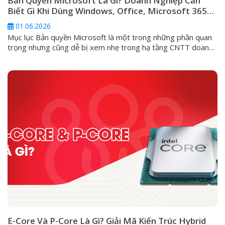
Bản Quyền Microsoft Là Gì? Doanh Nghiệp Cần
Biết Gì Khi Dùng Windows, Office, Microsoft 365
Và Windows Server
01.06.2026
Mục lục Bản quyền Microsoft là một trong những phần quan
trọng nhưng cũng dễ bị xem nhẹ trong hạ tầng CNTT doanh
nghiệp. Nhiều đơn vị chỉ quan tâm máy tính đã kích hoạt
Windows hay chưa, Office có mở được Word, Excel hay
không, hoặc server có chạy được phần mềm nội bộ...
E-Core Và P-Core Là Gì? Giải Mã Kiến Trúc Hybrid