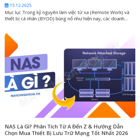
15.12.2025
Mục lục Trong kỷ nguyên làm việc từ xa (Remote Work) và
thiết bị cá nhân (BYOD) bùng nổ như hiện nay, các doanh
nghiệp luôn phải đối mặt với một thách thức lớn: làm thế nào
để cung cấp môi trường làm việc an toàn, đồng nhất và hiệu
suất cao cho mọi nhân...
NAS Là Gì? Phân Tích Từ A Đến Z & Hướng Dẫn
Chọn Mua Thiết Bị Lưu Trữ Mạng Tốt Nhất 2026