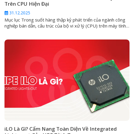
Trên CPU Hiện Đại
31.12.2025
Mục lục Trong suốt hàng thập kỷ phát triển của ngành công
nghiệp bán dẫn, cấu trúc của bộ vi xử lý (CPU) trên máy tính
cá nhân luôn đi theo một lối mòn: kiến trúc đồng nhất
(Homogeneous). Ở đó, mọi nhân trong một con chip đều
được đúc từ một khuôn mẫu, có...
iLO Là Gì? Cẩm Nang Toàn Diện Về Integrated