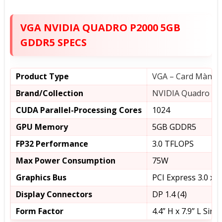
VGA NVIDIA QUADRO P2000 5GB
GDDR5 SPECS
Product Type
VGA – Card Màn H
Brand/Collection
NVIDIA Quadro
CUDA Parallel-Processing Cores
1024
GPU Memory
5GB GDDR5
FP32 Performance
3.0 TFLOPS
Max Power Consumption
75W
Graphics Bus
PCI Express 3.0 x 1
Display Connectors
DP 1.4 (4)
Form Factor
4.4” H x 7.9” L Sing