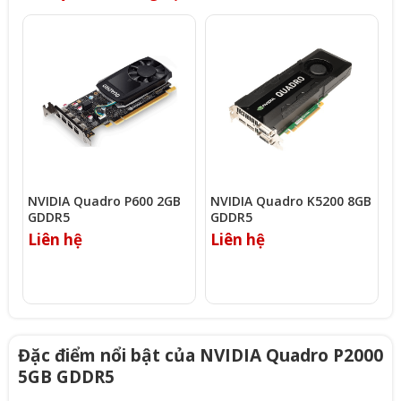
NVIDIA Quadro P600 2GB
NVIDIA Quadro K5200 8GB
N
GDDR5
GDDR5
2
Liên hệ
Liên hệ
L
Đặc điểm nổi bật của NVIDIA Quadro P2000
5GB GDDR5