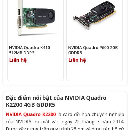
NVIDIA Quadro K410
NVIDIA Quadro P600 2GB
N
512MB DDR3
GDDR5
Liên hệ
Liên hệ
L
Đặc điểm nổi bật của NVIDIA Quadro
K2200 4GB GDDR5
NVIDIA Quadro K2200
là card đồ họa chuyên nghiệp
của NVIDIA, ra mắt vào ngày 22 tháng 7 năm 2014.
Được xây dựng trên quy trình 28 nm và dựa trên bộ xử