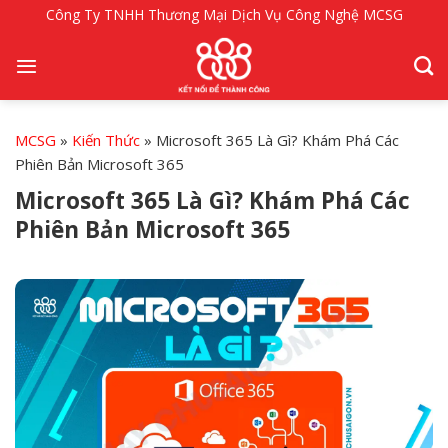
Bỏ
Công Ty TNHH Thương Mại Dịch Vụ Công Nghệ MCSG
qua
nội
dung
MCSG
»
Kiến Thức
»
Microsoft 365 Là Gì? Khám Phá Các
Phiên Bản Microsoft 365
Microsoft 365 Là Gì? Khám Phá Các
Phiên Bản Microsoft 365