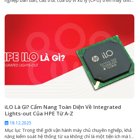
cá nhân luôn đi theo một lối mòn: kiến trúc đồng nhất
(Homogeneous). Ở đó, mọi nhân trong một con chip đều
được đúc từ một khuôn mẫu, có...
iLO Là Gì? Cẩm Nang Toàn Diện Về Integrated
Lights-out Của HPE Từ A-Z
18.12.2025
Mục lục Trong thế giới vận hành máy chủ chuyên nghiệp, khả
năng kiểm soát hệ thống từ xa không chỉ là một tiện ích mà là