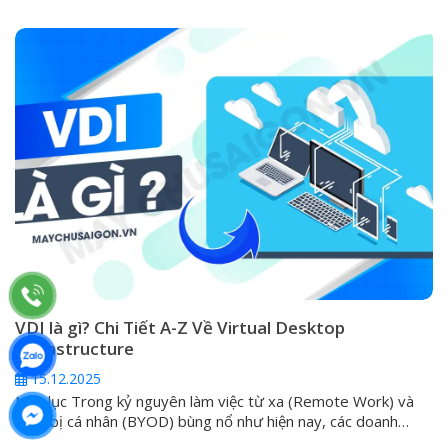
đã trở thành yêu cầu tiêu chuẩn. Khi server gặp sự cố nghiêm
trọng như không boot được, lỗi hệ điều hành, hỏng RAID hoặc
cần can thiệp...
VDI là gì? Chi Tiết A-Z Về Virtual Desktop
Infrastructure
15.12.2025
Mục lục Trong kỷ nguyên làm việc từ xa (Remote Work) và
thiết bị cá nhân (BYOD) bùng nổ như hiện nay, các doanh
nghiệp luôn phải đối mặt với một thách thức lớn: làm thế nào