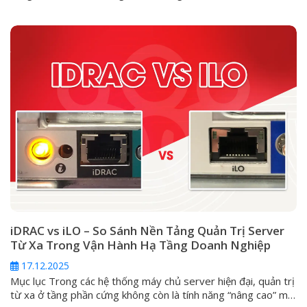
một yêu cầu sống còn. Đối với các dòng máy chủ HPE
ProLiant, giải pháp cốt lõi cho vấn đề này chính là Integrated
Lights-Out (iLO). Vậy iLO...
iDRAC vs iLO – So Sánh Nền Tảng Quản Trị Server
Từ Xa Trong Vận Hành Hạ Tầng Doanh Nghiệp
17.12.2025
Mục lục Trong các hệ thống máy chủ server hiện đại, quản trị
từ xa ở tầng phần cứng không còn là tính năng “nâng cao” mà