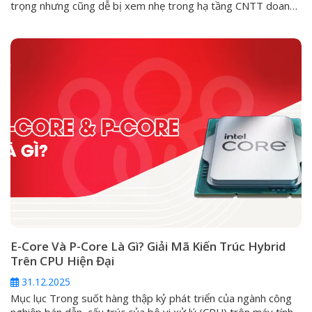
trọng nhưng cũng dễ bị xem nhẹ trong hạ tầng CNTT doanh
nghiệp. Nhiều đơn vị chỉ quan tâm máy tính đã kích hoạt
Windows hay chưa, Office có mở được Word, Excel hay
không, hoặc server có chạy được phần mềm nội bộ...
E-Core Và P-Core Là Gì? Giải Mã Kiến Trúc Hybrid
Trên CPU Hiện Đại
31.12.2025
Mục lục Trong suốt hàng thập kỷ phát triển của ngành công
nghiệp bán dẫn, cấu trúc của bộ vi xử lý (CPU) trên máy tính