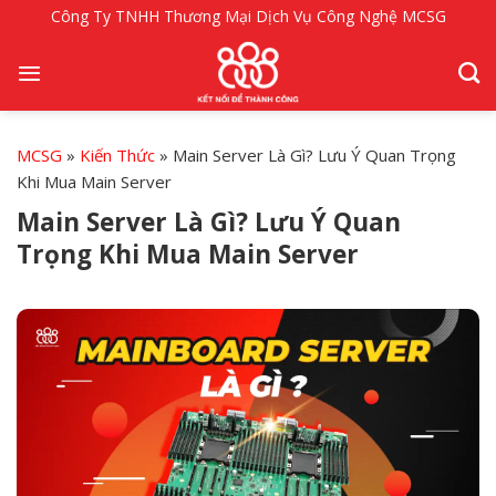
Bỏ
Công Ty TNHH Thương Mại Dịch Vụ Công Nghệ MCSG
qua
nội
dung
MCSG
»
Kiến Thức
»
Main Server Là Gì? Lưu Ý Quan Trọng
Khi Mua Main Server
Main Server Là Gì? Lưu Ý Quan
Trọng Khi Mua Main Server