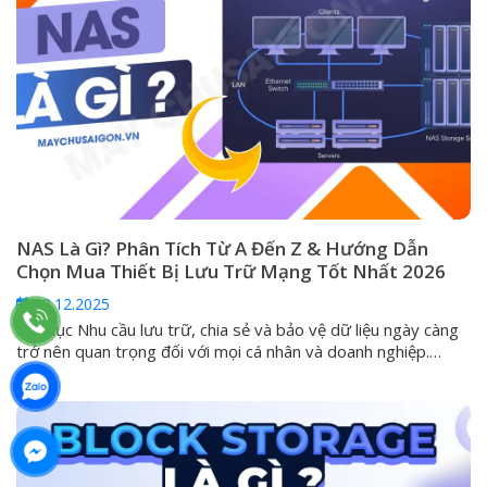
NAS Là Gì? Phân Tích Từ A Đến Z & Hướng Dẫn
Chọn Mua Thiết Bị Lưu Trữ Mạng Tốt Nhất 2026
08.12.2025
Mục lục Nhu cầu lưu trữ, chia sẻ và bảo vệ dữ liệu ngày càng
trở nên quan trọng đối với mọi cá nhân và doanh nghiệp.
Trong kỷ nguyên mà các ổ cứng ngoài (DAS) và dịch vụ đám
mây công cộng không còn đáp ứng đủ tiêu chí về an toàn và
khả...