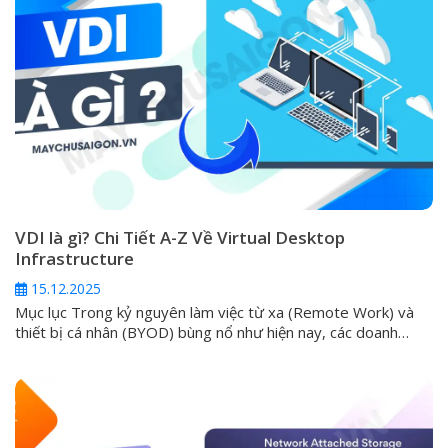
VDI là gì? Chi Tiết A-Z Về Virtual Desktop
Infrastructure
15.12.2025
Mục lục Trong kỷ nguyên làm việc từ xa (Remote Work) và
thiết bị cá nhân (BYOD) bùng nổ như hiện nay, các doanh
nghiệp luôn phải đối mặt với một thách thức lớn: làm thế nào
để cung cấp môi trường làm việc an toàn, đồng nhất và hiệu
suất cao cho mọi nhân...