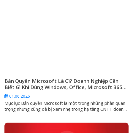
Bản Quyền Microsoft Là Gì? Doanh Nghiệp Cần
Biết Gì Khi Dùng Windows, Office, Microsoft 365
Và Windows Server
01.06.2026
Mục lục Bản quyền Microsoft là một trong những phần quan
trọng nhưng cũng dễ bị xem nhẹ trong hạ tầng CNTT doanh
nghiệp. Nhiều đơn vị chỉ quan tâm máy tính đã kích hoạt
Windows hay chưa, Office có mở được Word, Excel hay
không, hoặc server có chạy được phần mềm nội bộ...