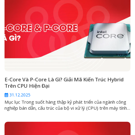
E-Core Và P-Core Là Gì? Giải Mã Kiến Trúc Hybrid
Trên CPU Hiện Đại
31.12.2025
Mục lục Trong suốt hàng thập kỷ phát triển của ngành công
nghiệp bán dẫn, cấu trúc của bộ vi xử lý (CPU) trên máy tính
cá nhân luôn đi theo một lối mòn: kiến trúc đồng nhất
(Homogeneous). Ở đó, mọi nhân trong một con chip đều
được đúc từ một khuôn mẫu, có...