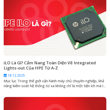
iLO Là Gì? Cẩm Nang Toàn Diện Về Integrated
Lights-out Của HPE Từ A-Z
18.12.2025
Mục lục Trong thế giới vận hành máy chủ chuyên nghiệp, khả
năng kiểm soát hệ thống từ xa không chỉ là một tiện ích mà là
một yêu cầu sống còn. Đối với các dòng máy chủ HPE
ProLiant, giải pháp cốt lõi cho vấn đề này chính là Integrated
Lights-Out (iLO). Vậy iLO...