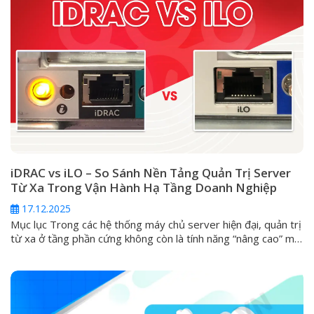
iDRAC vs iLO – So Sánh Nền Tảng Quản Trị Server
Từ Xa Trong Vận Hành Hạ Tầng Doanh Nghiệp
17.12.2025
Mục lục Trong các hệ thống máy chủ server hiện đại, quản trị
từ xa ở tầng phần cứng không còn là tính năng “nâng cao” mà
đã trở thành yêu cầu tiêu chuẩn. Khi server gặp sự cố nghiêm
trọng như không boot được, lỗi hệ điều hành, hỏng RAID hoặc
cần can thiệp...